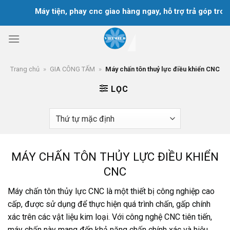
Chuyển
Máy tiện, phay cnc giao hàng ngay, hỗ trợ trả góp trong
đến
nội
dung
Trang chủ
»
GIA CÔNG TẤM
»
Máy chấn tôn thuỷ lực điều khiển CNC
LỌC
MÁY CHẤN TÔN THỦY LỰC ĐIỀU KHIỂN
CNC
Máy chấn tôn thủy lực CNC là một thiết bị công nghiệp cao
cấp, được sử dụng để thực hiện quá trình chấn, gấp chính
xác trên các vật liệu kim loại. Với công nghệ CNC tiên tiến,
máy chấn này mang đến khả năng chấn chính xác và hiệu