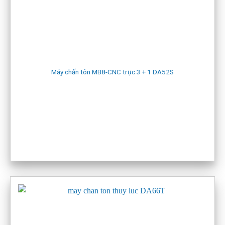
Website máy tiện phay:
máy tiện, phay cnc zmat
Website các thiết bị khác:
VIETWELD
SHOWROOM TẠI HẢI PHÒNG
Địa chỉ: số 6a đường an dương 2, phường An Hải, Thành phố
Máy chấn tôn MB8-CNC trục 3 + 1 DA52S
Hải Phòng
Điện thoại: 0916703687
Bản đồ:
Showroom Hải Phòng