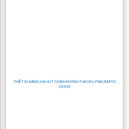
máy nâng hạ hút chân không pneumatic quick QS-100
Các model kể đến là:
QS50
,
QS100
,
QS-300
4.2 Pneumatic quick M type:
Hay còn gọi là “Vacu combo” là loại bơm áp suất chân không
phát triển bởi FUKOKU
THIẾT BỊ NÂNG HẠ HÚT CHÂN KHÔNG FUKOKU PNEUMATIC
QS300