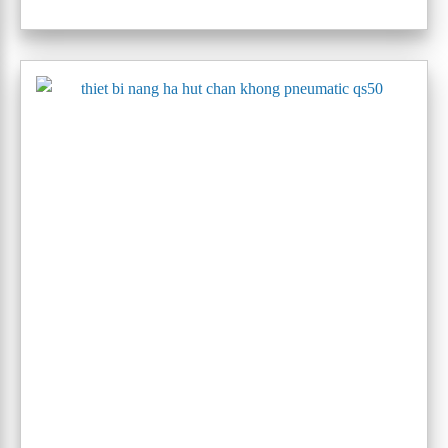
máy nâng hạ hút chân không pneumatic quick QSD 400
bao gồm:
QSD150
, QSD200,
QSD300
,
QSD400
, QSD600,
QSD800,
QSD1000
, QSD2000,
4.3 Các sản phẩm khác
Thiết bị nâng hạ thép góc:
Pneumatic quick EV-101