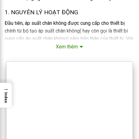
1. NGUYÊN LÝ HOẠT ĐỘNG
Đầu tiên, áp suất chân không được cung cấp cho thiết bị
chính từ bộ tạo áp suất chân không( hay còn gọi là thiết bi
cung cấp áp suất chân không) nằm trên thân của thiết bị. Với
một lần cung cấp áp suất chân không như vậy, quá trình nâng
Xem thêm
hạ hàng hoá có thể diễn ra nhiều lần. Không cần thiết phải nối
đầu khí nén vào thân của thiết bị. Sau khi tạo đủ áp suất
bằng
bộ tạo áp suất chân không
. Công nhân có thể ngắt kết
nối và mang đi vận hành
→
Index