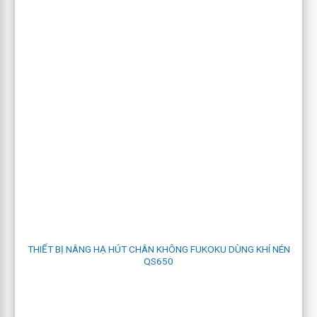
Sử dụng trong các nhà máy gia công thép tấm nhằm nâng hạ
các chi tiết sau khi cắt laser, plasma. Di chuyển các vật dụng
trong nhà xưởng chật hẹp, các tấm vật liệu có kích thước nhỏ
và trung bình.
THIẾT BỊ NÂNG HẠ HÚT CHÂN KHÔNG FUKOKU DÙNG KHÍ NÉN
QS650