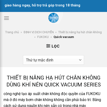
Chuyển
ao hàng ngay, hỗ trợ trả góp trong 18 tháng
đến
nội
dung
Trang chủ
»
ĐỊNH VỊ DỊCH CHUYỂN
»
Thiết bị nâng hạ hút chân không
»
FUKOKU
»
Quick vacuum
LỌC
THIẾT BỊ NÂNG HẠ HÚT CHÂN KHÔNG
DÙNG KHÍ NÉN QUICK VACUUM SERIES
công nghệ tạo áp suất chân không độc quyền của FUKOKU
mà ở đó máy bơm chân không không cần phải bảo trì. Bằng
cách sử dụng nguồn khi nén sẵn có trong nhà máy.