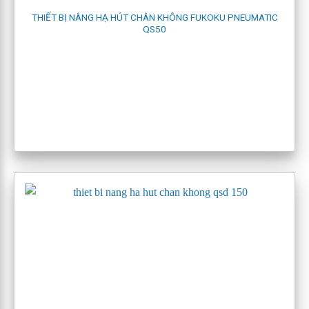
THIẾT BỊ NÂNG HẠ HÚT CHÂN KHÔNG FUKOKU PNEUMATIC
Bộ tạo áp suất chân không:
VacuCharge( VCTG10)
QS50