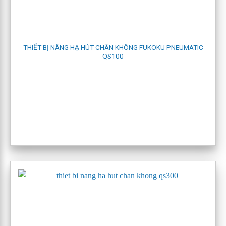
4.1 Pneumatic quick S type:
Là loại thiết bị có thể nâng dễ dàng nhấc lên bằng móc cẩu,
khối lượng nâng có thể lên đến 200 kg.
THIẾT BỊ NÂNG HẠ HÚT CHÂN KHÔNG FUKOKU PNEUMATIC
QS100