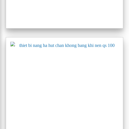
máy nâng hạ hút chân không pneumatic quick QS-100
3. KHẢ NĂNG NÂNG HẠ
Có thể nâng hạ khối lượng của vật từ 50-2000 kg tuỳ theo
model sử dụng. Thiết kế tối ưu dựa trên công nghệ độc
quyền của FUKOKU sẽ giúp giảm thiếu tối đa van tạo áp
suất chân không và dộ bền của thân thiết bị có thể lên đến
10 năm
4. CÁC DÒNG SẢN PHẨM THIẾT BỊ NÂNG HẠ
HÚT CHÂN KHÔNG SỬ DỤNG KHÍ NÉN CỦA
FUKOKU BAO GỒM: