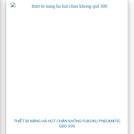
Việt Nam. Nếu có bất kỳ yêu cầu về sản phẩm xin mời liên
hệ:
CÔNG TY TNHH CÔNG NGHỆ VÀ THIẾT BỊ VIETWELD
VPGD: số 4 ngách 20/30, ngõ 20 Hồ Tùng Mậu, Phường Phú
Diễn , Thành phố Hà Nội
Email: vietweld@gmail.com
Điện thoại/Fax: 024 – 62873238 Di động: 0915933363
SHOWROOM TẠI HẢI PHÒNG
Địa chỉ: số 6a đường an dương 2, phường An Hải, Thành phố
Hải Phòng
Điện thoại: 0916703687
THIẾT BỊ NÂNG HẠ HÚT CHÂN KHÔNG FUKOKU PNEUMATIC
QSD 300