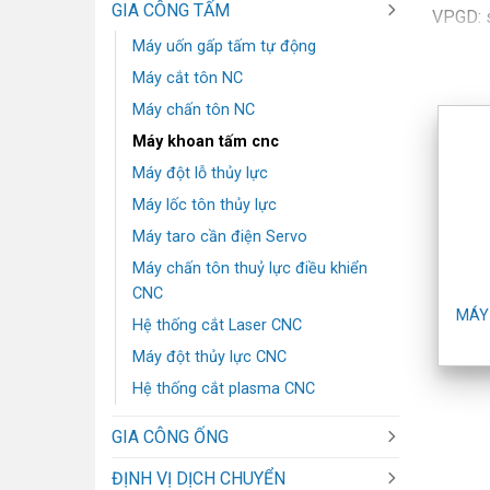
GIA CÔNG TẤM
VPGD: s
Email: 
Máy uốn gấp tấm tự động
Điện th
Máy cắt tôn NC
Máy chấn tôn NC
Bản đồ
Máy khoan tấm cnc
Website
Máy đột lỗ thủy lực
Máy lốc tôn thủy lực
Website
Máy taro cần điện Servo
Máy chấn tôn thuỷ lực điều khiển
SHOWR
CNC
Địa chỉ
MÁY
Hệ thống cắt Laser CNC
Điện th
Máy đột thủy lực CNC
Bản đồ
Hệ thống cắt plasma CNC
GIA CÔNG ỐNG
ĐỊNH VỊ DỊCH CHUYỂN