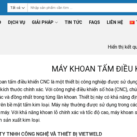
Tìm
kiếm:
D
DỊCH VỤ
GIẢI PHÁP
TIN TỨC
FAQS
LIÊN HỆ
Hiển thị kết q
MÁY KHOAN TẤM ĐIỀU 
an tấm điều khiển CNC là một thiết bị công nghiệp được sử dụng 
kích thước chính xác. Với công nghệ điều khiển số hóa (CNC), ch
ác và đồng nhất trong từng lần khoan. Thiết bị này có khả năng địn
rên bề mặt tấm kim loại. Máy này thường được sử dụng trong các
 máy. Với khả năng khoan lỗ chính xác và tốc độ cao, máy khoan 
h sản xuất kim loại.
TY TNHH CÔNG NGHỆ VÀ THIẾT BỊ VIETWELD