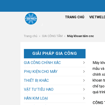
Chuyển
đến
nội
TRANG CHỦ
VIETWEL
dung
Trang chủ
»
GIA CÔNG TẤM
»
Máy khoan tấm cnc
GIẢI PHÁP GIA CÔNG
Máy kho
GIA CÔNG CHÍNH XÁC
mẫu và 
PHỤ KIỆN CHO MÁY
chính x
khoan t
THIẾT BỊ KHÁC
chế tạo
VẬT TƯ TIÊU HAO
quá trìn
HÀN KIM LOẠI
CÔNG 