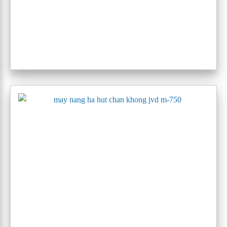
máy nâng hạ hút chân không jvd m-10m-n
Model bao gồm:
M-3N
,
M-5N
,
M-6N
,
M-8N
,
M-10N,
M-4
,
M-
5
,
M-6
,
M-8
,
M-10
4. 4 JVD cho tấm thép dài:
Nâng hạ những tấm thép chiều dài từ 4-6m. Được sử dụng