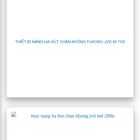
trong các
nhà máy đóng tàu
,
kết cấu thép
, các
nhà máy
hoá chất
Model bao gồm:
M-4020
,
M-4040
,
M-4075T
,
M-6075
,
M-
6125
,
M-6250
THIẾT BỊ NÂNG HẠ HÚT CHÂN KHÔNG FUKOKU JVD M-750
4.5 JVD cho những tấm thép lớn:
Sử dụng cho những tấm thép lớn có trọng lượng từ 2 đến 7
tấn và không dài hơn 12 mét. Nó thường được sử dụng trong
các nhà máy đóng tàu và cơ khí cầu đường