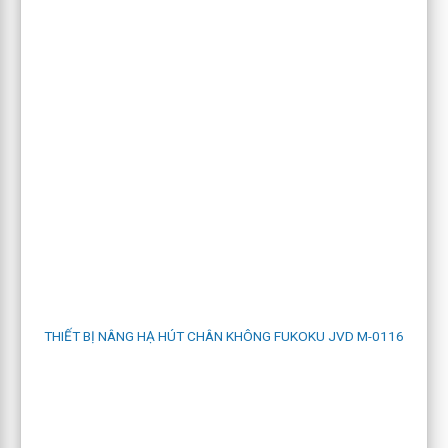
2. MÔI TRƯỜNG SỬ DỤNG
Sử dụng trong các
nhà máy gia công thép tấm
, xưởng bán
lẻ thép tấm, các nhà máy sản xuất kim loại màu để nâng hạ
phôi đưa vào quy trình gia công
THIẾT BỊ NÂNG HẠ HÚT CHÂN KHÔNG FUKOKU JVD M-0116