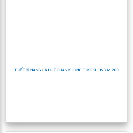
THIẾT BỊ NÂNG HẠ HÚT CHÂN KHÔNG FUKOKU JVD M-200
máy nâng hạ hút chân không jvd s-80
4.2 JVD M type ( tấm nhiều kích thước khác nhau)
Là loại có hai hay nhiều
phễu hút
, được phân bố thành hai