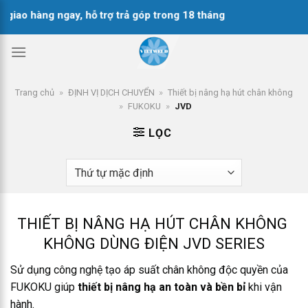
Chuyển
 hàng ngay, hỗ trợ trả góp trong 18 tháng
đến
nội
dung
Trang chủ
»
ĐỊNH VỊ DỊCH CHUYỂN
»
Thiết bị nâng hạ hút chân không
»
FUKOKU
»
JVD
LỌC
THIẾT BỊ NÂNG HẠ HÚT CHÂN KHÔNG
KHÔNG DÙNG ĐIỆN JVD SERIES
Sử dụng công nghệ tạo áp suất chân không độc quyền của
FUKOKU giúp
thiết bị nâng hạ an toàn và bền bỉ
khi vận
hành.