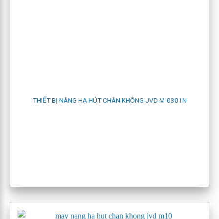
THIẾT BỊ NÂNG HẠ HÚT CHÂN KHÔNG JVD M-0301N
máy nâng hạ hút chân không jvd m-0241n
Thiết bị nâng hạ chân không không dùng điện của FUKOKU
tiện lợi khi sử dụng, nhất là trong môi trường chật hẹp, tốn ít
chi phí vận hành, bảo dưỡng, tuổi thọ sản phẩm cao.
Ngoài ra FUKOKU còn cung cấp thêm giải pháp thiết bị nâng
hạ: