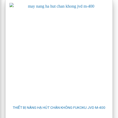
hàng, mỗi hàng một hoặc nhiều
phễu hút
, thích hợp để nâng
tấm thép yêu cầu ko có độ lệch khi nâng hạ tấm
Model bao gồm:
M-0116
,
M-0106
,
MD-200N
,
M-160
,
M-
200
,
M-400
,
M-750
4.3
JVD CONSTANT STEEL PLATE( tấm có chiều dài cố
định)
Có thể nâng tấm lên một cách cân bằng, thường sử dụng
nâng tấm đưa vào quy trình cắt plasma hoặc laser
THIẾT BỊ NÂNG HẠ HÚT CHÂN KHÔNG FUKOKU JVD M-400