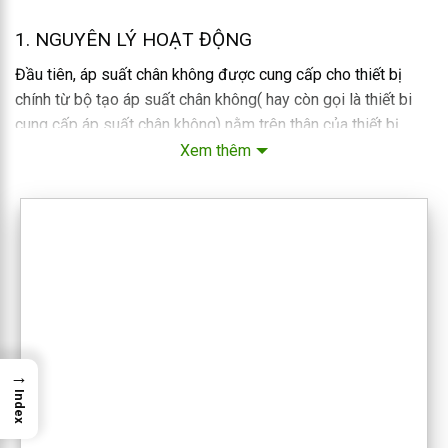
1. NGUYÊN LÝ HOẠT ĐỘNG
Đầu tiên, áp suất chân không được cung cấp cho thiết bị
chính từ bộ tạo áp suất chân không( hay còn gọi là thiết bi
cung cấp áp suất chân không) nằm trên thân của thiết bị.
Bằng việc móc thân của thiết bị vào móc cẩu và móc lên,
Xem thêm
bản thân nó sẽ tạo ra
áp suất chân khôn
g. để nâng và hạ
hàng hoá
→
Index