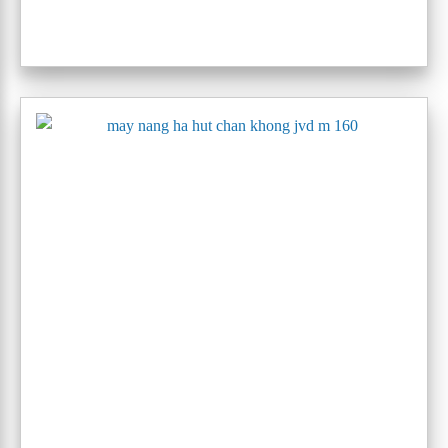
máy nâng hạ hút chân không jvd m-6500
3. KHẢ NĂNG NÂNG HẠ
Có thể nâng hạ khối lượng của vật từ 80-3500 kg tuỳ theo
model sử dụng. Thiết kế tối ưu dựa trên
công nghệ độc
quyền của FUKOKU
sẽ giúp giảm thiếu tối đa van tạo áp
suất chân không và dộ bền của thân thiết bị có thể lên đến