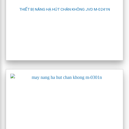
máy nâng hạ hút chân không jvd sd150
THIẾT BỊ NÂNG HẠ HÚT CHÂN KHÔNG JVD M-0241N
Model bao gồm:
SD-150
,
SD-300T
,
MD-200
4.7 JVD cho những tấm mỏng
Những thiết bị này thiết kế theo yêu cầu của từng khách hàng
Model bao gồm:
M-0241N
,
M-0301N
và model
M-6NU
thiết
kế đặc biệt cho xe nâng