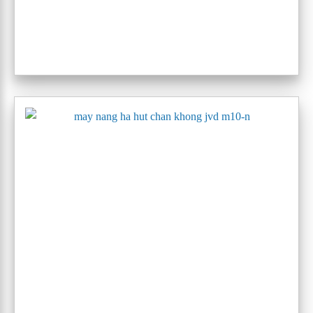
Địa chỉ: số 6a đường an dương 2, phường An Hải, Thành phố
Hải Phòng
Điện thoại: 0916703687