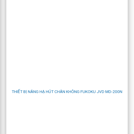
máy nâng hạ hút chân không jvd m-6500
THIẾT BỊ NÂNG HẠ HÚT CHÂN KHÔNG FUKOKU JVD MD-200N
Model bao gồm:
M-6500,
M-12120
,
M-12350,
4.6 JVD cho những thanh dài, hẹp
Sử dụng cho những tấm thép dạng thanh, mảnh, dài, và
những tấm sắt vụn, phế liệu.