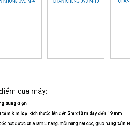
N KHÔNG JVD M-4
CHÂN KHÔNG JVD M-10
CHÂN
điểm của máy:
ng dùng điện
g
tấm kim loại
kích thước lên đến
5m x10 m dày đến 19 mm
cốc hút đươc chia làm 2 hàng, mỗi hàng hai cốc, giúp
nâng tấm l