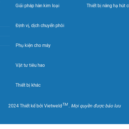
,
Giải pháp hàn kim loại
Thiết bị nâng hạ hút 
Định vị, dịch chuyển phôi
Phụ kiện cho máy
máy nâng hạ hút chân không j
Vật tư tiêu hao
g số kỹ thuật:
Thiết bị khác
g lượng nhấc: 600kg
 thước và số lượng cốc hút: Φ300 x 6
TM
2024 Thiết kế bởi Vietweld
. Mọi quyền được bảo lưu
 thước tấm thép: 3 mx6 m- 4 mx8 m, 5×10 m
 bơm: VAC075/030