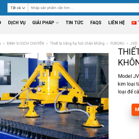
Tìm
kiếm:
D
DỊCH VỤ
GIẢI PHÁP
TIN TỨC
FAQS
LIÊN HỆ
ủ
»
ĐỊNH VỊ DỊCH CHUYỂN
»
Thiết bị nâng hạ hút chân không
»
FUKOKU
»
JVD
THIẾ
KHÔN
Model JV
kim loại 
loại để cắ
M