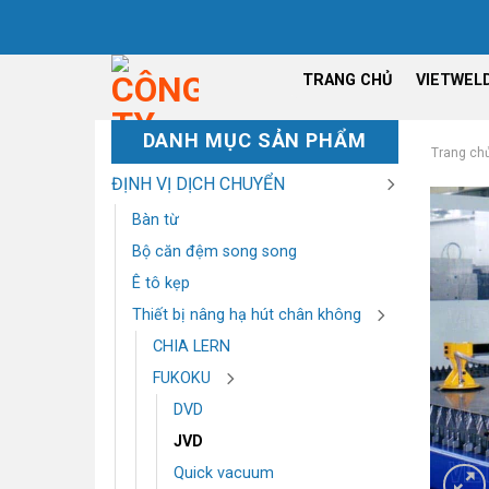
Chuyển
đến
nội
TRANG CHỦ
VIETWEL
dung
DANH MỤC SẢN PHẨM
Trang ch
ĐỊNH VỊ DỊCH CHUYỂN
Bàn từ
Bộ căn đệm song song
Ê tô kẹp
Thiết bị nâng hạ hút chân không
CHIA LERN
FUKOKU
DVD
JVD
Quick vacuum