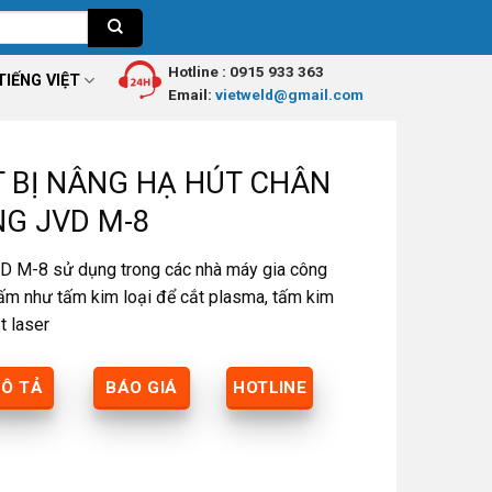
Hotline :
0915 933 363
TIẾNG VIỆT
Email:
vietweld@gmail.com
T BỊ NÂNG HẠ HÚT CHÂN
G JVD M-8
D M-8 sử dụng trong các nhà máy gia công
tấm như tấm kim loại để cắt plasma, tấm kim
t laser
Ô TẢ
BÁO GIÁ
HOTLINE