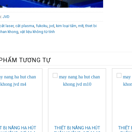
c:
JVD
cắt laser
,
cắt plasma
,
fukoku
,
jvd
,
kim loại tấm
,
m8
,
thiet bi
chan khong
,
vật liệu không từ tính
PHẨM TƯƠNG TỰ
T BỊ NÂNG HẠ HÚT
THIẾT BỊ NÂNG HẠ HÚT
THIẾT 