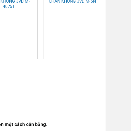
 KHÔNG JVD M-
CHÂN KHÔNG JVD M-5N
4075T
ên một cách cân bằng.