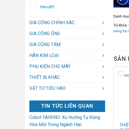
Herolift
Danh mụ
GIA CÔNG CHÍNH XÁC
Từ khóa:
nang ha 
GIA CÔNG ỐNG
GIA CÔNG TẤM
HÀN KIM LOẠI
SẢN 
PHỤ KIỆN CHO MÁY
THIẾT BỊ KHÁC
VẬT TƯ TIÊU HAO
TIN TỨC LIÊN QUAN
Cobot FAIRINO: Xu Hướng Tự Động
Hóa Mới Trong Ngành Hàn
IẾT BỊ NÂNG HẠ HÚT
THIẾT BỊ NÂNG HẠ HÚT
THIẾ