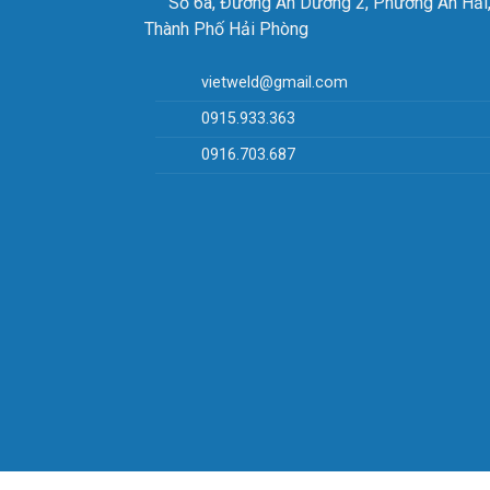
Số 6a, Đường An Dương 2, Phường An Hải
Thành Phố Hải Phòng
vietweld@gmail.com
0915.933.363
0916.703.687
Thôn
Trọn
Kích
Kích
Loại