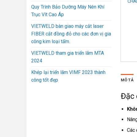
HÂN KHÔNG JVD SD-
CHÂN KHÔNG JVD M-6
CHÂ
Quy Trình Bảo Dưỡng Máy Nén Khí
300T
Trục Vít Cao Áp
VIETWELD bàn giao máy cắt laser
FIBER cắt đồng đỏ cho các đơn vị gia
công kim loại tấm.
VIETWELD tham gia triển lãm MTA
2024
Khép lại triển lãm VIMF 2023 thành
công tốt đẹp
MÔ TẢ
Đặc 
Khô
Nân
Các 