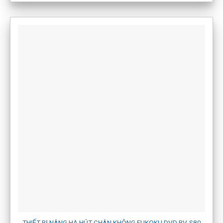
THIẾT BỊ NÂNG HẠ HÚT CHÂN KHÔNG FUKOKU DVD BV-S80