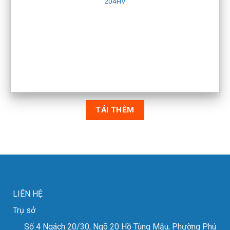
204HV
TẢI THÊM
LIÊN HỆ
Trụ sở
Số 4 Ngách 20/30, Ngõ 20 Hồ Tùng Mậu, Phường Phú