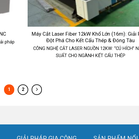
CNC
Máy Cắt Laser Fiber 12kW Khổ Lớn (16m): Giải
Đột Phá Cho Kết Cấu Thép & Đóng Tàu
ải pháp
CÔNG NGHỆ CẮT LASER NGUỒN 12KW: “CÚ HÍCH” 
SUẤT CHO NGÀNH KẾT CẤU THÉP
1
2
GIẢI PHÁP GIA CÔNG
SẢN PHẨM NỔI