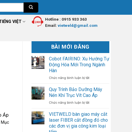
Hotline :
0915 933 363
TIẾNG VIỆT
Email:
vietweld@gmail.com
BÀI MỚI ĐĂNG
Cobot FAIRINO: Xu Hướng Tự
Động Hóa Mới Trong Ngành
Hàn
ở
Chức năng bình luận bị tắt
Cobot
FAIRINO:
Quy Trình Bảo Dưỡng Máy
Xu
Nén Khí Trục Vít Cao Áp
Hướng
ở
Chức năng bình luận bị tắt
Tự
Quy
Động
Trình
Hóa
VIETWELD bàn giao máy cắt
o Áp
Bảo
Mới
laser FIBER cắt đồng đỏ cho
. Mục
Dưỡng
Trong
các đơn vị gia công kim loại
Máy
Ngành
tấm.