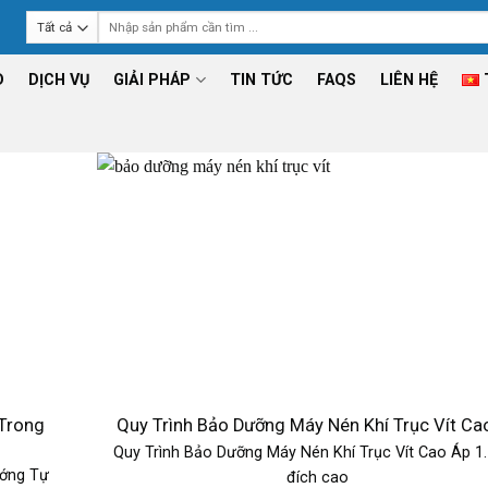
Tìm
kiếm:
D
DỊCH VỤ
GIẢI PHÁP
TIN TỨC
FAQS
LIÊN HỆ
Trong
Quy Trình Bảo Dưỡng Máy Nén Khí Trục Vít Ca
Quy Trình Bảo Dưỡng Máy Nén Khí Trục Vít Cao Áp 1
ướng Tự
đích cao