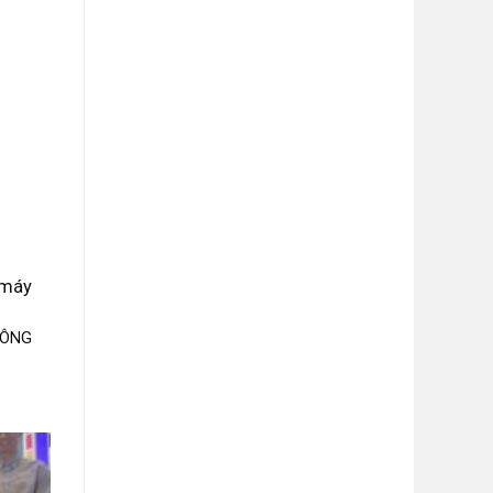
 máy
CÔNG