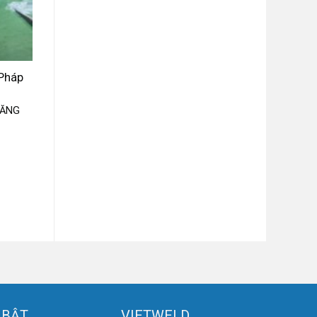
 Pháp
NĂNG
 BẬT
VIETWELD