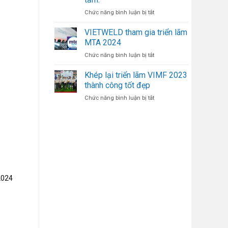
Nén
Hàn
Khí
ở
Chức năng bình luận bị tắt
Trục
VIETWELD
Vít
bàn
VIETWELD tham gia triển lãm
Cao
giao
MTA 2024
Áp
máy
ở
Chức năng bình luận bị tắt
cắt
VIETWELD
laser
tham
FIBER
Khép lại triển lãm VIMF 2023
gia
cắt
thành công tốt đẹp
triển
đồng
ở
Chức năng bình luận bị tắt
lãm
đỏ
Khép
MTA
cho
lại
2024
các
triển
đơn
lãm
vị
VIMF
gia
2023
công
thành
kim
công
loại
tốt
tấm.
2024
đẹp