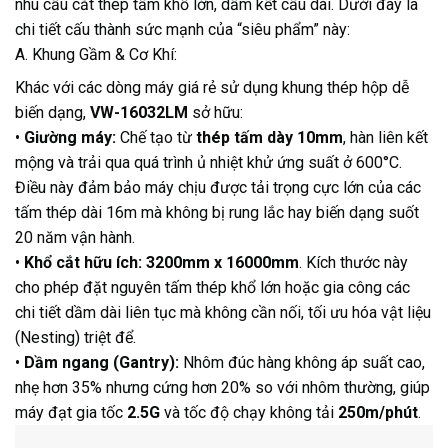
nhu cầu cắt thép tấm khổ lớn, dầm kết cấu dài. Dưới đây là
chi tiết cấu thành sức mạnh của “siêu phẩm” này:
A. Khung Gầm & Cơ Khí:
Khác với các dòng máy giá rẻ sử dụng khung thép hộp dễ
biến dạng,
VW-16032LM
sở hữu:
•
Giường máy:
Chế tạo từ
thép tấm dày 10mm
, hàn liên kết
mộng và trải qua quá trình ủ nhiệt khử ứng suất ở 600°C.
Điều này đảm bảo máy chịu được tải trọng cực lớn của các
tấm thép dài 16m mà không bị rung lắc hay biến dạng suốt
20 năm vận hành
.
•
Khổ cắt hữu ích:
3200mm x 16000mm
. Kích thước này
cho phép đặt nguyên tấm thép khổ lớn hoặc gia công các
chi tiết dầm dài liên tục mà không cần nối, tối ưu hóa vật liệu
(Nesting) triệt để.
•
Dầm ngang (Gantry):
Nhôm đúc hàng không áp suất cao,
nhẹ hơn 35% nhưng cứng hơn 20% so với nhôm thường, giúp
máy đạt gia tốc
2.5G
và tốc độ chạy không tải
250m/phút
.