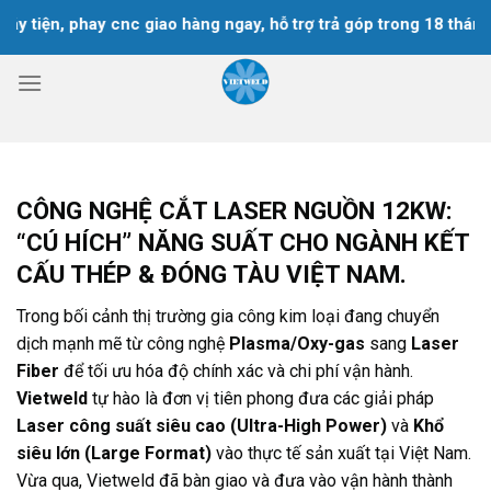
Chuyển
n, phay cnc giao hàng ngay, hỗ trợ trả góp trong 18 tháng
đến
nội
dung
CÔNG NGHỆ CẮT LASER NGUỒN 12KW:
“CÚ HÍCH” NĂNG SUẤT CHO NGÀNH KẾT
CẤU THÉP & ĐÓNG TÀU VIỆT NAM.
Trong bối cảnh thị trường gia công kim loại đang chuyển
dịch mạnh mẽ từ công nghệ
Plasma/Oxy-gas
sang
Laser
Fiber
để tối ưu hóa độ chính xác và chi phí vận hành.
Vietweld
tự hào là đơn vị tiên phong đưa các giải pháp
Laser công suất siêu cao (Ultra-High Power)
và
Khổ
siêu lớn (Large Format)
vào thực tế sản xuất tại Việt Nam.
Vừa qua, Vietweld đã bàn giao và đưa vào vận hành thành