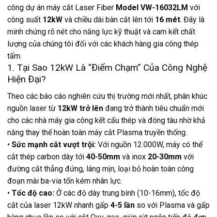
công dự án máy cắt Laser Fiber
Model VW-16032LM
với
công suất
12kW
và chiều dài bàn cắt lên tới
16 mét
. Đây là
minh chứng rõ nét cho năng lực kỹ thuật và cam kết chất
lượng của chúng tôi đối với các khách hàng gia công thép
tấm.
1. Tại Sao 12kW Là “Điểm Chạm” Của Công Nghệ
Hiện Đại?
Theo các báo cáo nghiên cứu thị trường mới nhất, phân khúc
nguồn laser từ
12kW trở lên
đang trở thành tiêu chuẩn mới
cho các nhà máy gia công kết cấu thép và đóng tàu nhờ khả
năng thay thế hoàn toàn máy cắt Plasma truyền thống.
•
Sức mạnh cắt vượt trội:
Với nguồn 12.000W, máy có thể
cắt thép carbon dày tới
40-50mm
và inox
20-30mm
với
đường cắt thẳng đứng, láng mịn, loại bỏ hoàn toàn công
đoạn mài ba-via tốn kém nhân lực.
•
Tốc độ cao:
Ở các độ dày trung bình (10-16mm), tốc độ
cắt của laser 12kW nhanh gấp
4-5 lần
so với Plasma và gấp