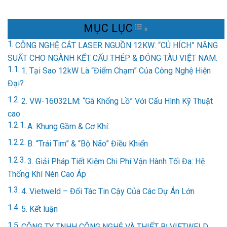
MỤC LỤC
TOGGLE TABLE OF 
CÔNG NGHỆ CẮT LASER NGUỒN 12KW: “CÚ HÍCH” NĂNG
SUẤT CHO NGÀNH KẾT CẤU THÉP & ĐÓNG TÀU VIỆT NAM.
1. Tại Sao 12kW Là “Điểm Chạm” Của Công Nghệ Hiện
Đại?
2. VW-16032LM: “Gã Khổng Lồ” Với Cấu Hình Kỹ Thuật
cao
A. Khung Gầm & Cơ Khí:
B. “Trái Tim” & “Bộ Não” Điều Khiển
3. Giải Pháp Tiết Kiệm Chi Phí Vận Hành Tối Đa: Hệ
Thống Khí Nén Cao Áp
4. Vietweld – Đối Tác Tin Cậy Của Các Dự Án Lớn
5. Kết luận
CÔNG TY TNHH CÔNG NGHỆ VÀ THIẾT BỊ VIETWELD