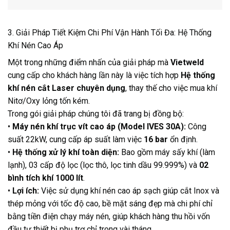
3. Giải Pháp Tiết Kiệm Chi Phí Vận Hành Tối Đa: Hệ Thống
Khí Nén Cao Áp
Một trong những điểm nhấn của giải pháp mà
Vietweld
cung cấp cho khách hàng lần này là việc tích hợp
Hệ thống
khí nén cắt Laser chuyên dụng
, thay thế cho việc mua khí
Nitơ/Oxy lỏng tốn kém.
Trong gói giải pháp chúng tôi đã trang bị đồng bộ:
•
Máy nén khí trục vít cao áp (Model IVES 30A):
Công
suất 22kW, cung cấp áp suất làm việc
16 bar
ổn định.
•
Hệ thống xử lý khí toàn diện:
Bao gồm máy sấy khí (làm
lạnh), 03 cấp độ lọc (lọc thô, lọc tinh dầu 99.999%) và
02
bình tích khí 1000 lít
.
•
Lợi ích:
Việc sử dụng khí nén cao áp sạch giúp cắt Inox và
thép mỏng với tốc độ cao, bề mặt sáng đẹp mà chi phí chỉ
bằng tiền điện chạy máy nén, giúp khách hàng thu hồi vốn
đầu tư thiết bị phụ trợ chỉ trong vài tháng.