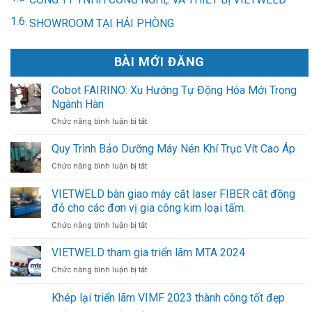
SHOWROOM TẠI HẢI PHÒNG
BÀI MỚI ĐĂNG
Cobot FAIRINO: Xu Hướng Tự Động Hóa Mới Trong
Ngành Hàn
ở
Chức năng bình luận bị tắt
Cobot
FAIRINO:
Quy Trình Bảo Dưỡng Máy Nén Khí Trục Vít Cao Áp
Xu
ở
Chức năng bình luận bị tắt
Hướng
Quy
Tự
Trình
VIETWELD bàn giao máy cắt laser FIBER cắt đồng
Động
Bảo
Hóa
đỏ cho các đơn vị gia công kim loại tấm.
Dưỡng
Mới
Máy
ở
Chức năng bình luận bị tắt
Trong
Nén
VIETWELD
Ngành
Khí
bàn
VIETWELD tham gia triển lãm MTA 2024
Hàn
Trục
giao
ở
Chức năng bình luận bị tắt
Vít
máy
VIETWELD
Cao
cắt
tham
Khép lại triển lãm VIMF 2023 thành công tốt đẹp
Áp
laser
gia
FIBER