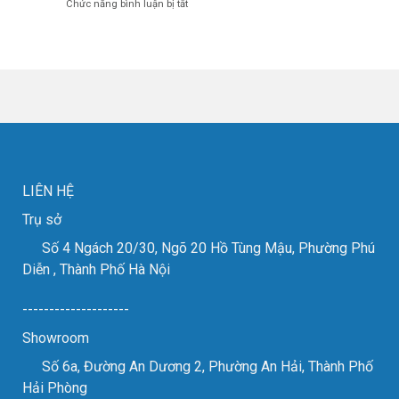
ở
Chức năng bình luận bị tắt
triển
cắt
Khép
lãm
đồng
lại
MTA
đỏ
triển
2024
cho
lãm
các
VIMF
đơn
2023
vị
thành
gia
công
công
tốt
kim
đẹp
loại
tấm.
LIÊN HỆ
Trụ sở
Số 4 Ngách 20/30, Ngõ 20 Hồ Tùng Mậu, Phường Phú
Diễn , Thành Phố Hà Nội
--------------------
Showroom
Số 6a, Đường An Dương 2, Phường An Hải, Thành Phố
Hải Phòng