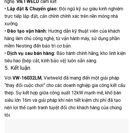
nghệ.
VIETWELD
cam kết:
•
Lắp đặt & Chuyển giao:
Đội ngũ kỹ sư giàu kinh nghiệm
trực tiếp lắp đặt, căn chỉnh chính xác trên nền móng nhà
xưởng.
•
Đào tạo vận hành:
Hướng dẫn kỹ thuật viên của khách
hàng làm chủ công nghệ, từ vận hành máy, sử dụng phần
mềm Nesting đến bảo trì cơ bản.
•
Dịch vụ sau bán hàng:
Bảo hành chính hãng, kho linh kiện
tiêu hao (bép cắt, kính bảo vệ) luôn sẵn sàng.
5. Kết luận
Với
VW-16032LM
, Vietweld đã mang đến một giải pháp
“thay đổi cuộc chơi” cho các doanh nghiệp gia công kết cấu
thép. Sự kết hợp giữa công suất 12kW mạnh mẽ, khổ bàn
siêu lớn 16m và giải pháp khí nén tiết kiệm chi phí đã tạo
nên lợi thế cạnh tranh tuyệt đối cho khách hàng của chúng
tôi.