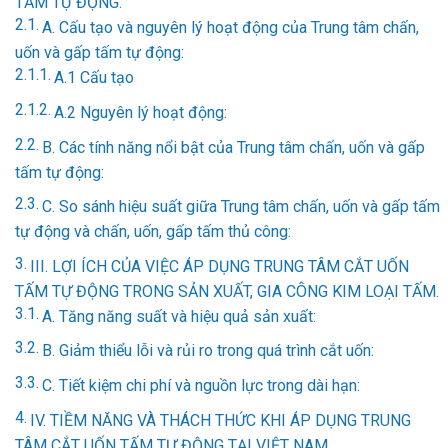
TẤM TỰ ĐỘNG.
A. Cấu tạo và nguyên lý hoạt động của Trung tâm chấn,
uốn và gấp tấm tự động:
A.1 Cấu tạo
A.2 Nguyên lý hoạt động:
B. Các tính năng nổi bật của Trung tâm chấn, uốn và gấp
tấm tự động:
C. So sánh hiệu suất giữa Trung tâm chấn, uốn và gấp tấm
tự động và chấn, uốn, gấp tấm thủ công:
III. LỢI ÍCH CỦA VIỆC ÁP DỤNG TRUNG TÂM CẮT UỐN
TẤM TỰ ĐỘNG TRONG SẢN XUẤT, GIA CÔNG KIM LOẠI TẤM.
A. Tăng năng suất và hiệu quả sản xuất:
B. Giảm thiểu lỗi và rủi ro trong quá trình cắt uốn:
C. Tiết kiệm chi phí và nguồn lực trong dài hạn:
IV. TIỀM NĂNG VÀ THÁCH THỨC KHI ÁP DỤNG TRUNG
TÂM CẮT UỐN TẤM TỰ ĐỘNG TẠI VIỆT NAM