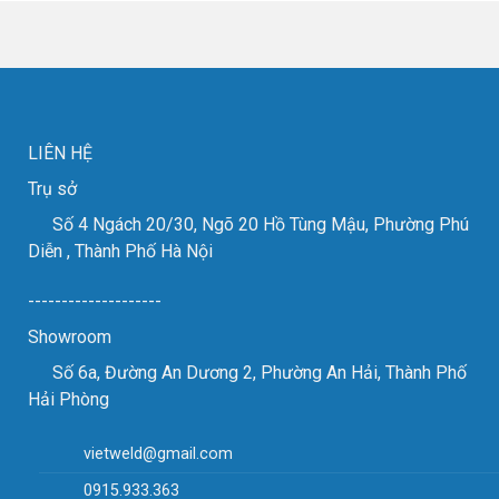
các
VIMF
đơn
2023
vị
thành
gia
công
công
tốt
kim
đẹp
loại
tấm.
LIÊN HỆ
Trụ sở
Số 4 Ngách 20/30, Ngõ 20 Hồ Tùng Mậu, Phường Phú
Diễn , Thành Phố Hà Nội
--------------------
Showroom
Số 6a, Đường An Dương 2, Phường An Hải, Thành Phố
Hải Phòng
vietweld@gmail.com
0915.933.363