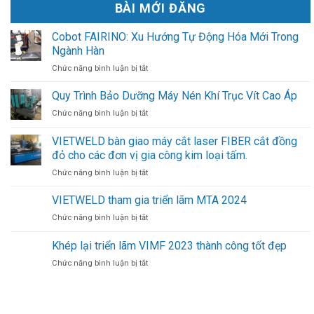
BÀI MỚI ĐĂNG
Cobot FAIRINO: Xu Hướng Tự Động Hóa Mới Trong
Ngành Hàn
ở
Chức năng bình luận bị tắt
Cobot
FAIRINO:
Quy Trình Bảo Dưỡng Máy Nén Khí Trục Vít Cao Áp
Xu
ở
Chức năng bình luận bị tắt
Hướng
Quy
Tự
Trình
VIETWELD bàn giao máy cắt laser FIBER cắt đồng
Động
Bảo
Hóa
đỏ cho các đơn vị gia công kim loại tấm.
Dưỡng
Mới
Máy
ở
Chức năng bình luận bị tắt
Trong
Nén
VIETWELD
Ngành
Khí
bàn
VIETWELD tham gia triển lãm MTA 2024
Hàn
Trục
giao
ở
Chức năng bình luận bị tắt
Vít
máy
VIETWELD
Cao
cắt
tham
Khép lại triển lãm VIMF 2023 thành công tốt đẹp
Áp
laser
gia
FIBER
ở
Chức năng bình luận bị tắt
triển
cắt
Khép
lãm
đồng
lại
MTA
đỏ
triển
2024
cho
lãm