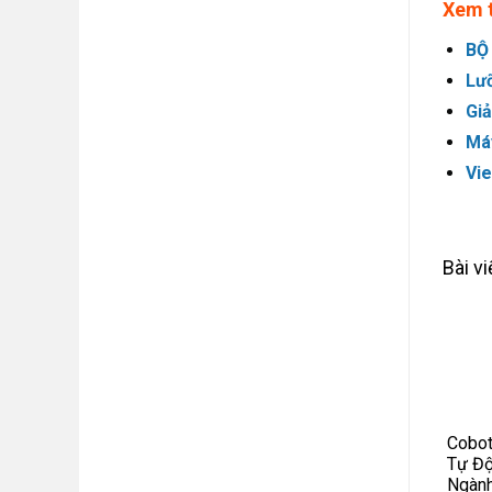
Xem 
BỘ
Lư
Giả
Máy
Vi
Bài v
Cobot
Tự Độ
Ngàn