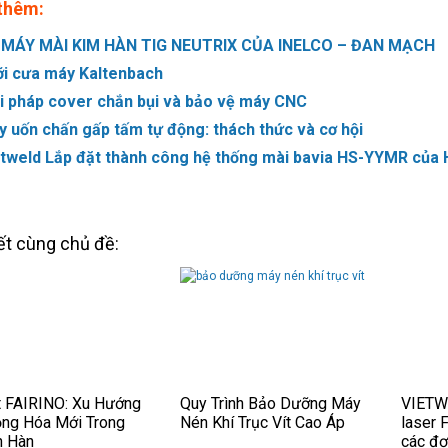
thêm:
 MÁY MÀI KIM HÀN TIG NEUTRIX CỦA INELCO – ĐAN MẠCH
ỡi cưa máy Kaltenbach
i pháp cover chắn bụi và bảo vệ máy CNC
 uốn chấn gấp tấm tự động: thách thức và cơ hội
etweld Lắp đặt thành công hệ thống mài bavia HS-YYMR của
iết cùng chủ đề:
 FAIRINO: Xu Hướng
Quy Trình Bảo Dưỡng Máy
VIETW
ng Hóa Mới Trong
Nén Khí Trục Vít Cao Áp
laser 
h Hàn
các đơ