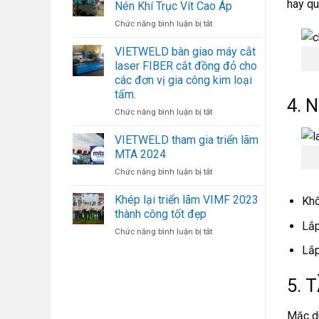
hay qu
Nén Khí Trục Vít Cao Áp
Hướng
ở
Chức năng bình luận bị tắt
Tự
Quy
Động
Trình
Hóa
VIETWELD bàn giao máy cắt
Bảo
Mới
laser FIBER cắt đồng đỏ cho
Dưỡng
Trong
các đơn vị gia công kim loại
Máy
Ngành
tấm.
Nén
Hàn
4. 
Khí
ở
Chức năng bình luận bị tắt
Trục
VIETWELD
Vít
bàn
VIETWELD tham gia triển lãm
Cao
giao
MTA 2024
Áp
máy
ở
Chức năng bình luận bị tắt
cắt
VIETWELD
laser
tham
FIBER
Khép lại triển lãm VIMF 2023
Khô
gia
cắt
thành công tốt đẹp
triển
đồng
Lắp
ở
Chức năng bình luận bị tắt
lãm
đỏ
Khép
MTA
cho
Lắp
lại
2024
các
triển
đơn
lãm
5. 
vị
VIMF
gia
2023
công
Mặc dù
thành
kim