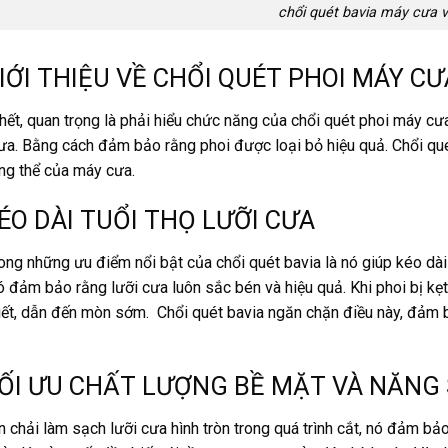
chổi quét bavia máy cưa 
GIỚI THIỆU VỀ CHỔI QUÉT PHOI MÁY CƯ
hết, quan trọng là phải hiểu chức năng của chổi quét phoi máy cư
cưa. Bằng cách đảm bảo rằng phoi được loại bỏ hiệu quả. Chổi qué
ng thể của máy cưa.
KÉO DÀI TUỔI THỌ LƯỠI CƯA
ong những ưu điểm nổi bật của chổi quét bavia là nó giúp kéo dài 
ó đảm bảo rằng lưỡi cưa luôn sắc bén và hiệu quả. Khi phoi bị kẹt
iết, dẫn đến mòn sớm. Chổi quét bavia ngăn chặn điều này, đảm bả
TỐI ƯU CHẤT LƯỢNG BỀ MẶT VÀ NĂNG
n chải làm sạch lưỡi cưa hình tròn trong quá trình cắt, nó đảm b