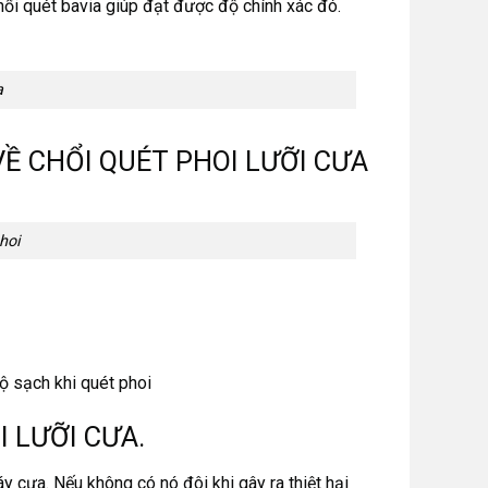
chổi quét bavia giúp đạt được độ chính xác đó.
a
VỀ CHỔI QUÉT PHOI LƯỠI CƯA
hoi
ộ sạch khi quét phoi
 LƯỠI CƯA.
 cưa. Nếu không có nó đôi khi gây ra thiệt hại