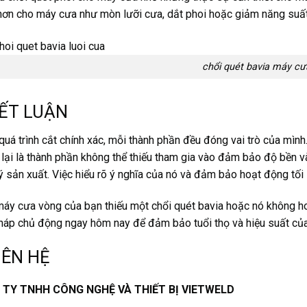
hơn cho máy cưa như mòn lưỡi cưa, dắt phoi hoặc giảm năng suất
chổi quét bavia máy cư
KẾT LUẬN
quá trình cắt chính xác, mỗi thành phần đều đóng vai trò của mìn
lại là thành phần không thể thiếu tham gia vào đảm bảo độ bền 
ý sản xuất. Việc hiểu rõ ý nghĩa của nó và đảm bảo hoạt động tối ư
áy cưa vòng của bạn thiếu một chổi quét bavia hoặc nó không ho
háp chủ động ngay hôm nay để đảm bảo tuổi thọ và hiệu suất củ
LIÊN HỆ
TY TNHH CÔNG NGHỆ VÀ THIẾT BỊ VIETWELD