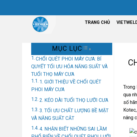
Chuyển
đến
nội
TRANG CHỦ
VIETWEL
dung
MỤC LỤC
TOGGLE TABLE OF
CHỔI QUÉT PHOI MÁY CƯA: BÍ
CH
QUYẾT TỐI ƯU HÓA NĂNG SUẤT VÀ
TUỔI THỌ MÁY CƯA
1. GIỚI THIỆU VỀ CHỔI QUÉT
Trong 
PHOI MÁY CƯA
qua nh
2. KÉO DÀI TUỔI THỌ LƯỠI CƯA
số hãn
Kotec,
3. TỐI ƯU CHẤT LƯỢNG BỀ MẶT
nâng c
VÀ NĂNG SUẤT CẮT
4. NHẬN BIẾT NHỮNG SAI LẦM
PHỔ BIẾN VỀ CHỔI QUÉT PHOI LƯỠI