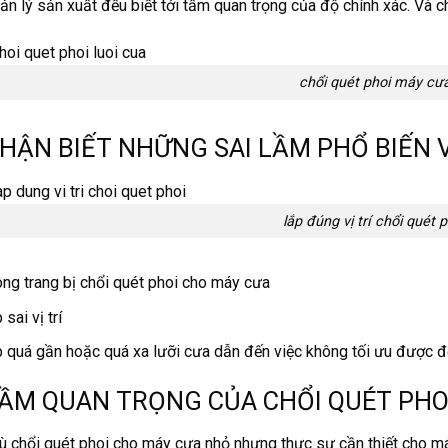
ản lý sản xuất đều biết tới tầm quan trọng của độ chính xác. Và 
chổi quét phoi máy cư
NHẬN BIẾT NHỮNG SAI LẦM PHỔ BIẾN 
lắp đúng vị trí chổi quét p
ng trang bị chổi quét phoi cho máy cưa
 sai vị trí
 quá gần hoặc quá xa lưỡi cưa dẫn đến việc không tối ưu được đ
TẦM QUAN TRỌNG CỦA CHỔI QUÉT PHOI
 chổi quét phoi cho máy cưa nhỏ nhưng thực sự cần thiết cho máy