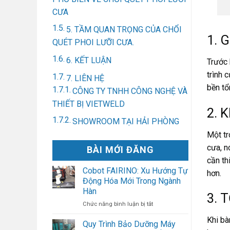
CƯA
5. TẦM QUAN TRỌNG CỦA CHỔI
1. 
QUÉT PHOI LƯỠI CƯA.
6. KẾT LUẬN
Trước 
trình 
7. LIÊN HỆ
bền tổ
CÔNG TY TNHH CÔNG NGHỆ VÀ
THIẾT BỊ VIETWELD
2. 
SHOWROOM TẠI HẢI PHÒNG
Một tr
cưa, n
BÀI MỚI ĐĂNG
cần th
Cobot FAIRINO: Xu Hướng Tự
hơn.
Động Hóa Mới Trong Ngành
Hàn
3. 
ở
Chức năng bình luận bị tắt
Cobot
Khi bà
FAIRINO:
Quy Trình Bảo Dưỡng Máy
Xu