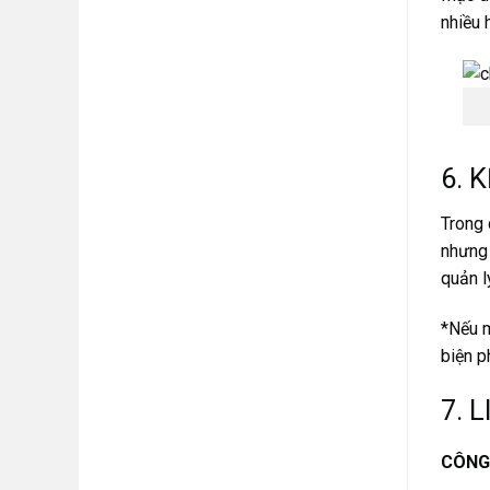
công
loại
nhiều 
tốt
tấm.
đẹp
6. 
Trong 
nhưng 
quản l
*Nếu m
biện p
7. 
CÔNG 