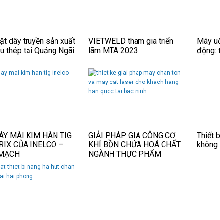
ặt dây truyền sản xuất
VIETWELD tham gia triển
Máy uố
ấu thép tại Quảng Ngãi
lãm MTA 2023
động: 
ÁY MÀI KIM HÀN TIG
GIẢI PHÁP GIA CÔNG CƠ
Thiết 
RIX CỦA INELCO –
KHÍ BỒN CHỨA HOÁ CHẤT
không
MẠCH
NGÀNH THỰC PHẨM