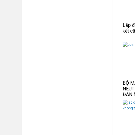
Lắp đ
kết c
BỘ M
NEUT
ĐAN 