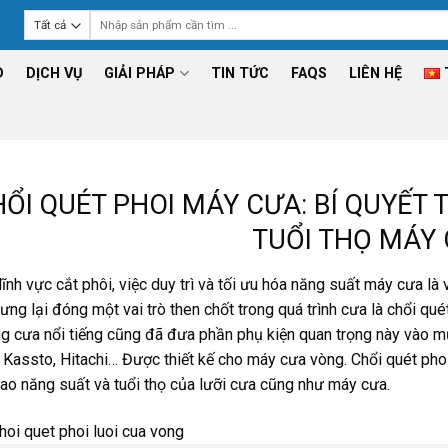
Tìm
kiếm:
D
DỊCH VỤ
GIẢI PHÁP
TIN TỨC
FAQS
LIÊN HỆ
 CONTENT
ỔI QUÉT PHOI MÁY CƯA: BÍ QUYẾT 
TUỔI THỌ MÁY
lĩnh vực cắt phôi, việc duy trì và tối ưu hóa năng suất máy cưa l
ưng lại đóng một vai trò then chốt trong quá trình cưa là chổi qu
g cưa nổi tiếng cũng đã đưa phần phụ kiện quan trọng này vào 
 Kassto, Hitachi… Được thiết kế cho máy cưa vòng. Chổi quét phoi
ao năng suất và tuổi thọ của lưỡi cưa cũng như máy cưa.