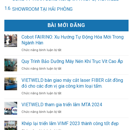
SHOWROOM TẠI HẢI PHÒNG
BÀI MỚI ĐĂNG
Cobot FAIRINO: Xu Hướng Tự Động Hóa Mới Trong
Ngành Hàn
ở
Chức năng bình luận bị tắt
Cobot
FAIRINO:
Quy Trình Bảo Dưỡng Máy Nén Khí Trục Vít Cao Áp
Xu
ở
Chức năng bình luận bị tắt
Hướng
Quy
Tự
Trình
VIETWELD bàn giao máy cắt laser FIBER cắt đồng
Động
Bảo
Hóa
đỏ cho các đơn vị gia công kim loại tấm.
Dưỡng
Mới
Máy
ở
Chức năng bình luận bị tắt
Trong
Nén
VIETWELD
Ngành
Khí
bàn
VIETWELD tham gia triển lãm MTA 2024
Hàn
Trục
giao
ở
Chức năng bình luận bị tắt
Vít
máy
VIETWELD
Cao
cắt
tham
Khép lại triển lãm VIMF 2023 thành công tốt đẹp
Áp
laser
gia
FIBER