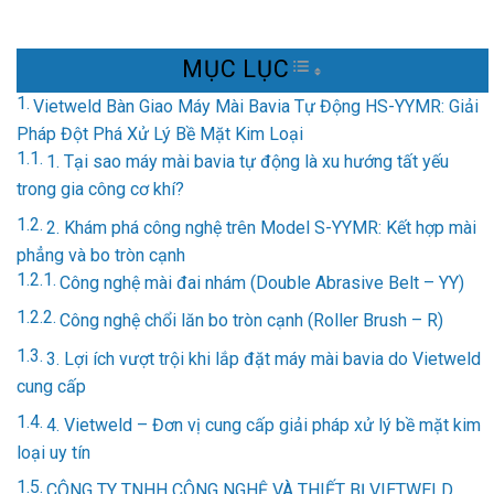
MỤC LỤC
TOGGLE TABLE OF 
Vietweld Bàn Giao Máy Mài Bavia Tự Động HS-YYMR: Giải
Pháp Đột Phá Xử Lý Bề Mặt Kim Loại
1. Tại sao máy mài bavia tự động là xu hướng tất yếu
trong gia công cơ khí?
2. Khám phá công nghệ trên Model S-YYMR: Kết hợp mài
phẳng và bo tròn cạnh
Công nghệ mài đai nhám (Double Abrasive Belt – YY)
Công nghệ chổi lăn bo tròn cạnh (Roller Brush – R)
3. Lợi ích vượt trội khi lắp đặt máy mài bavia do Vietweld
cung cấp
4. Vietweld – Đơn vị cung cấp giải pháp xử lý bề mặt kim
loại uy tín
CÔNG TY TNHH CÔNG NGHỆ VÀ THIẾT BỊ VIETWELD