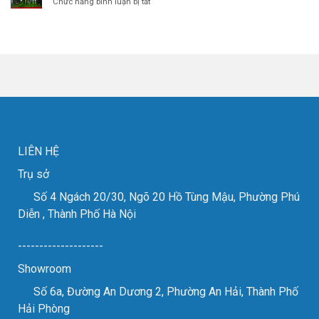
ở
Chức năng bình luận bị tắt
triển
cắt
Khép
lãm
đồng
lại
MTA
đỏ
triển
2024
cho
lãm
các
VIMF
đơn
2023
vị
thành
gia
công
công
tốt
kim
đẹp
loại
tấm.
LIÊN HỆ
Trụ sở
Số 4 Ngách 20/30, Ngõ 20 Hồ Tùng Mậu, Phường Phú
Diễn , Thành Phố Hà Nội
--------------------
Showroom
Số 6a, Đường An Dương 2, Phường An Hải, Thành Phố
Hải Phòng