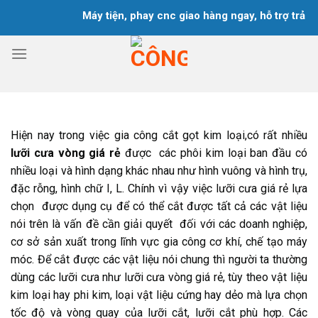
Chuyển
Máy tiện, phay cnc giao hàng ngay, hỗ trợ trả góp tro
đến
nội
dung
Hiện nay trong việc gia công cắt gọt kim loại,có rất nhiều
lưỡi cưa vòng giá rẻ
được các phôi kim loại ban đầu có
nhiều loại và hình dạng khác nhau như hình vuông và hình trụ,
đặc rỗng, hình chữ I, L. Chính vì vậy việc lưỡi cưa giá rẻ lựa
chọn được dụng cụ để có thể cắt được tất cả các vật liệu
nói trên là vấn đề cần giải quyết đối với các doanh nghiệp,
cơ sở sản xuất trong lĩnh vực gia công cơ khí, chế tạo máy
móc. Để cắt được các vật liệu nói chung thì người ta thường
dùng các lưỡi cưa như
lưỡi cưa vòng giá rẻ
, tùy theo vật liệu
kim loại hay phi kim, loại vật liệu cứng hay dẻo mà lựa chọn
tốc độ và vòng quay của lưỡi cắt, lưỡi cắt phù hợp. Các