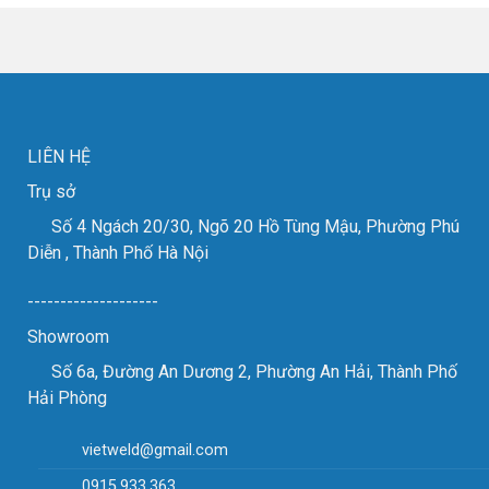
lãm
các
VIMF
đơn
2023
vị
thành
gia
công
công
tốt
kim
đẹp
loại
tấm.
LIÊN HỆ
Trụ sở
Số 4 Ngách 20/30, Ngõ 20 Hồ Tùng Mậu, Phường Phú
Diễn , Thành Phố Hà Nội
--------------------
Showroom
Số 6a, Đường An Dương 2, Phường An Hải, Thành Phố
Hải Phòng
vietweld@gmail.com
0915.933.363