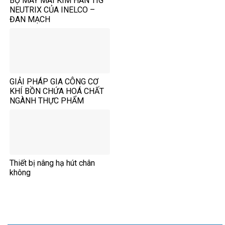
BỘ MÁY MÀI KIM HÀN TIG
NEUTRIX CỦA INELCO –
ĐAN MẠCH
GIẢI PHÁP GIA CÔNG CƠ
KHÍ BỒN CHỨA HOÁ CHẤT
NGÀNH THỰC PHẨM
Thiết bị nâng hạ hút chân
không