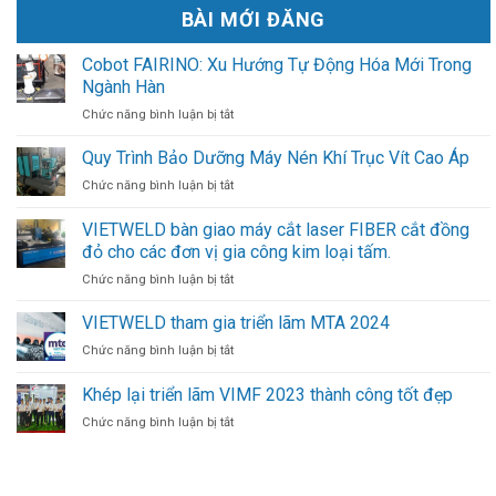
BÀI MỚI ĐĂNG
Cobot FAIRINO: Xu Hướng Tự Động Hóa Mới Trong
Ngành Hàn
ở
Chức năng bình luận bị tắt
Cobot
FAIRINO:
Quy Trình Bảo Dưỡng Máy Nén Khí Trục Vít Cao Áp
Xu
ở
Chức năng bình luận bị tắt
Hướng
Quy
Tự
Trình
VIETWELD bàn giao máy cắt laser FIBER cắt đồng
Động
Bảo
Hóa
đỏ cho các đơn vị gia công kim loại tấm.
Dưỡng
Mới
Máy
ở
Chức năng bình luận bị tắt
Trong
Nén
VIETWELD
Ngành
Khí
bàn
VIETWELD tham gia triển lãm MTA 2024
Hàn
Trục
giao
ở
Chức năng bình luận bị tắt
Vít
máy
VIETWELD
Cao
cắt
tham
Khép lại triển lãm VIMF 2023 thành công tốt đẹp
Áp
laser
gia
FIBER
ở
Chức năng bình luận bị tắt
triển
cắt
Khép
lãm
đồng
lại
MTA
đỏ
triển
2024
cho