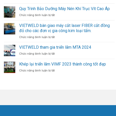
Cobot
FAIRINO:
Quy Trình Bảo Dưỡng Máy Nén Khí Trục Vít Cao Áp
Xu
ở
Chức năng bình luận bị tắt
Hướng
Quy
Tự
Trình
VIETWELD bàn giao máy cắt laser FIBER cắt đồng
Động
Bảo
Hóa
đỏ cho các đơn vị gia công kim loại tấm.
Dưỡng
Mới
Máy
ở
Chức năng bình luận bị tắt
Trong
Nén
VIETWELD
Ngành
Khí
bàn
VIETWELD tham gia triển lãm MTA 2024
Hàn
Trục
giao
ở
Chức năng bình luận bị tắt
Vít
máy
VIETWELD
Cao
cắt
tham
Khép lại triển lãm VIMF 2023 thành công tốt đẹp
Áp
laser
gia
FIBER
ở
Chức năng bình luận bị tắt
triển
cắt
Khép
lãm
đồng
lại
MTA
đỏ
triển
2024
cho
lãm
các
VIMF
đơn
2023
vị
thành
gia
công
công
tốt
kim
đẹp