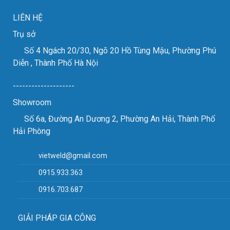
loại
tấm.
LIÊN HỆ
Trụ sở
Số 4 Ngách 20/30, Ngõ 20 Hồ Tùng Mậu, Phường Phú
Diễn , Thành Phố Hà Nội
--------------------
Showroom
Số 6a, Đường An Dương 2, Phường An Hải, Thành Phố
Hải Phòng
vietweld@gmail.com
0915.933.363
0916.703.687
GIẢI PHÁP GIA CÔNG