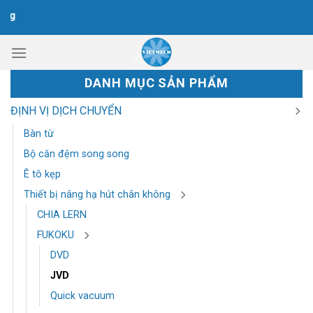
Chuyển
Máy 
đến
nội
dung
DANH MỤC SẢN PHẨM
ĐỊNH VỊ DỊCH CHUYỂN
Bàn từ
Bộ căn đệm song song
Ê tô kẹp
Thiết bị nâng hạ hút chân không
CHIA LERN
FUKOKU
DVD
JVD
Quick vacuum