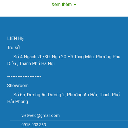
Xem thêm
LIÊN HỆ
Trụ sở
Số 4 Ngách 20/30, Ngõ 20 Hồ Tùng Mậu, Phường Phú
Diễn , Thành Phố Hà Nội
--------------------
Showroom
Số 6a, Đường An Dương 2, Phường An Hải, Thành Phố
máy nâng hạ hút chân không jvd m-12120
Hải Phòng
vietweld@gmail.com
Thông số kỹ thuật:
0915.933.363
Trọng lượng nhấc: 1250 kg