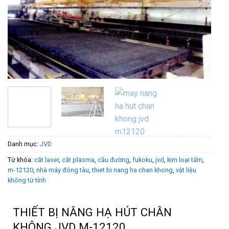
Danh mục:
JVD
Từ khóa:
cắt laser
,
cắt plasma
,
cầu đường
,
fukoku
,
jvd
,
kim loại tấm
,
m-12120
,
nhà máy đóng tàu
,
thiet bi nang ha chan khong
,
vật liệu
không từ tính
THIẾT BỊ NÂNG HẠ HÚT CHÂN
KHÔNG JVD M-12120