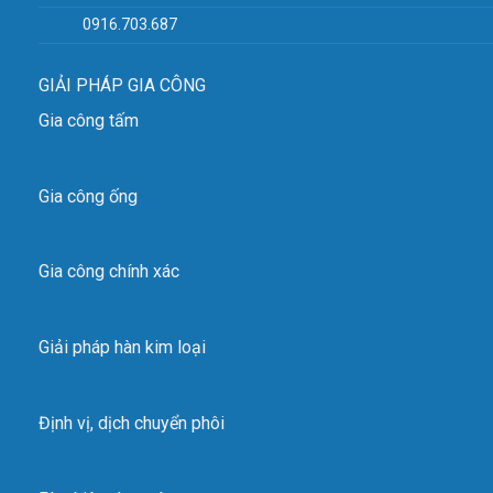
0916.703.687
Kích thước và số lượng cốc hút: Φ350 x14
Kích thước tấm thép: 1.5mx12m( 6 mm), 2,43m x9 m(
GIẢI PHÁP GIA CÔNG
7mm)
Gia công tấm
THIẾT BỊ TƯƠNG TỰ:
Gia công ống
KHỐI
MODEL
LƯỢNG
KÍCH THƯỚC PHỄU
Kích thước tấ
NÂNG
Gia công chính xác
1520 mm x120
M-12120
1250 kg
Φ50 mm x 14
2430 mm x 9
M-6500
3000 kg
Φ400 mm x 12
2400 mm x 6
Giải pháp hàn kim loại
M-12350
3500 kg
Φ400 mm x 12
3000 mm x 1
Định vị, dịch chuyển phôi
VIDEO SẢN PHẨM
Thiết bị nâng hạ hút chân không FUKOKU