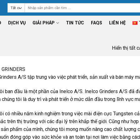
Tìm
kiếm:
D
DỊCH VỤ
GIẢI PHÁP
TIN TỨC
FAQS
LIÊN HỆ
Hiển thị tất 
O GRINDERS
Grinders A/S tập trung vào việc phát triển, sản xuất và bán máy m
ôi ban đầu là một phần của Inelco A/S. Inelco Grinders A/S đã 
a chúng tôi là duy trì và phát triển ở mức dẫn đầu trong lĩnh vực m
ôi có nhiều năm kinh nghiệm trong việc mài điện cực Tungsten cả 
ắc trên thị trường với các đại lý trên khắp thế giới. Cũng như hợp 
 sản phẩm của mình, chúng tôi mong muốn nâng cao chất lượng củ
ốn đóng góp vào sức khỏe và an toàn tại nơi làm việc bằng các