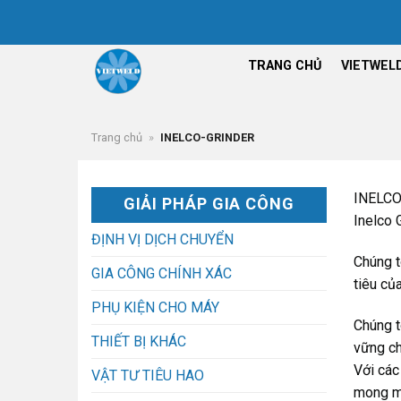
Chuyển
đến
nội
TRANG CHỦ
VIETWEL
dung
Trang chủ
»
INELCO-GRINDER
INELC
GIẢI PHÁP GIA CÔNG
Inelco 
ĐỊNH VỊ DỊCH CHUYỂN
Chúng t
GIA CÔNG CHÍNH XÁC
tiêu củ
PHỤ KIỆN CHO MÁY
Chúng t
THIẾT BỊ KHÁC
vững ch
Với các
VẬT TƯ TIÊU HAO
mong mu