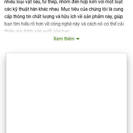
nhiều loại vật liệu, từ thép, nhôm đến hợp kim với một loạt
các kỹ thuật hàn khác nhau. Mục tiêu của chúng tôi là cung
cấp thông tin chất lượng và hữu ích về sản phẩm này, giúp
bạn tìm hiểu rõ hơn về công nghệ này và cách nó có thể cải
thiện quy trình sản xuất của bạn.
Xem thêm
CÔNG TY TNHH CÔNG NGHỆ VÀ THIẾT BỊ VIETWELD
VPGD: số 4 ngách 20/30, ngõ 20 Hồ Tùng Mậu, Phường Phú
Diễn , Thành phố Hà Nội
Email: vietweld@gmail.com
Điện thoại/Fax: 024 – 62873238 Di động: 0915933363
Bản đồ:
Trụ sở Hà Nội
Website máy tiện phay:
máy tiện, phay cnc zmat
Website các thiết bị khác:
VIETWELD
SHOWROOM TẠI HẢI PHÒNG