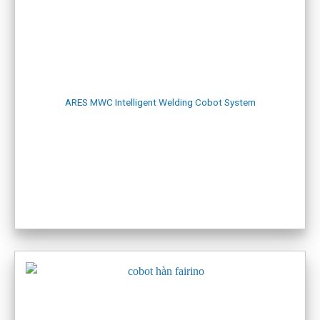
Địa chỉ: số 6a đường an dương 2, phường An Hải, Thành phố
Hải Phòng
Điện thoại: 0916703687
Bản đồ:
Showroom Hải Phòng
ARES MWC Intelligent Welding Cobot System