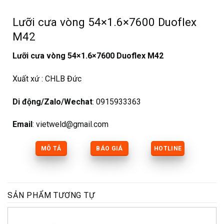
Lưỡi cưa vòng 54×1.6×7600 Duoflex
M42
Lưỡi cưa vòng 54×1.6×7600 Duoflex M42
Xuất xứ : CHLB Đức
Di động/Zalo/Wechat
: 0915933363
Email
: vietweld@gmail.com
MÔ TẢ
BÁO GIÁ
HOTLINE
SẢN PHẨM TƯƠNG TỰ