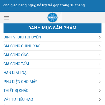
Chuyển
nc giao hàng ngay, hỗ trợ trả góp trong 18 tháng
đến
nội
dung
DANH MỤC SẢN PHẨM
ĐỊNH VỊ DỊCH CHUYỂN
GIA CÔNG CHÍNH XÁC
GIA CÔNG ỐNG
GIA CÔNG TẤM
HÀN KIM LOẠI
PHỤ KIỆN CHO MÁY
THIẾT BỊ KHÁC
VẬT TƯ TIÊU HAO