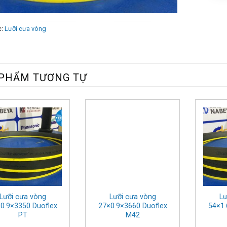
c:
Lưỡi cưa vòng
PHẨM TƯƠNG TỰ
Lưỡi cưa vòng
Lưỡi cưa vòng
Lư
0.9×3350 Duoflex
27×0.9×3660 Duoflex
54×1.
PT
M42