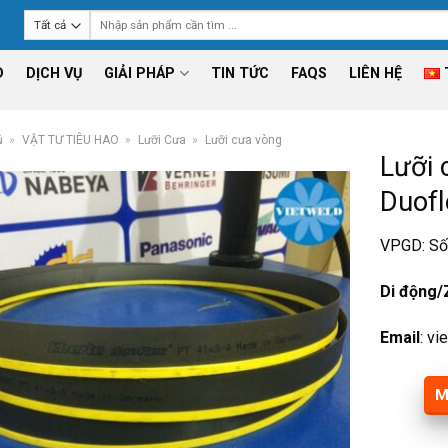
Tìm
kiếm:
D
DỊCH VỤ
GIẢI PHÁP
TIN TỨC
FAQS
LIÊN HỆ
ủ
»
VẬT TƯ TIÊU HAO
»
Lưỡi Cưa
»
Lưỡi cưa vòng
Lưỡi 
Duofl
VPGD: Số 
Di động/
Email
: v
M