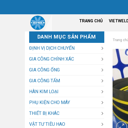
Chuyển
đến
nội
TRANG CHỦ
VIETWEL
dung
DANH MỤC SẢN PHẨM
Trang ch
ĐỊNH VỊ DỊCH CHUYỂN
GIA CÔNG CHÍNH XÁC
GIA CÔNG ỐNG
GIA CÔNG TẤM
HÀN KIM LOẠI
PHỤ KIỆN CHO MÁY
THIẾT BỊ KHÁC
VẬT TƯ TIÊU HAO