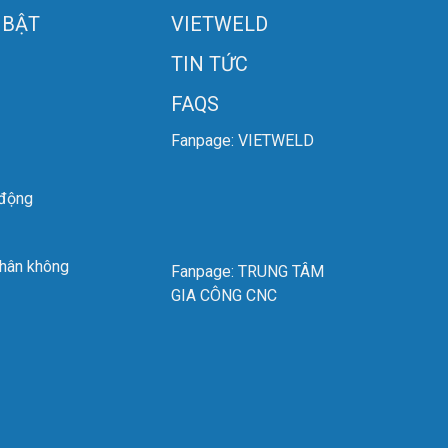
 BẬT
VIETWELD
TIN TỨC
t nên ngăn ngừa gãy lưỡi
FAQS
Fanpage: VIETWELD
ường đến vật liệu có độ đứng cao.
.
 động
ạn đang có nhu cầu mua
lưỡi cưa vòng Duoflex
ước cho bạn phù hợp nhất.
chân không
Fanpage: TRUNG TÂM
GIA CÔNG CNC