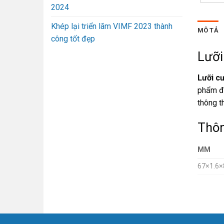
2024
Khép lại triển lãm VIMF 2023 thành
MÔ TẢ
công tốt đẹp
Lưỡi
Lưỡi c
phẩm đư
thông t
Thôn
MM
67×1.6×
Sản 