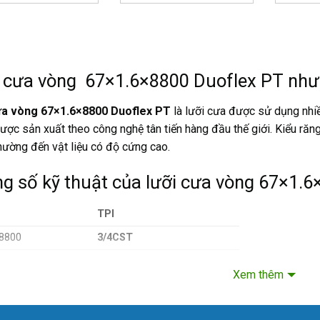
 cưa vòng 67×1.6×8800 Duoflex PT như 
ưa vòng 67×1.6×8800 Duoflex PT
là lưỡi cưa được sử dụng nhiề
ợc sản xuất theo công nghệ tân tiến hàng đầu thế giới. Kiểu răng 
hường đến vật liệu có độ cứng cao.
g số kỹ thuật của lưỡi cưa vòng 67×1.6
TPI
8800
3/4CST
Xem thêm
phẩm lưỡi cưa vòng của Vietweld có ư