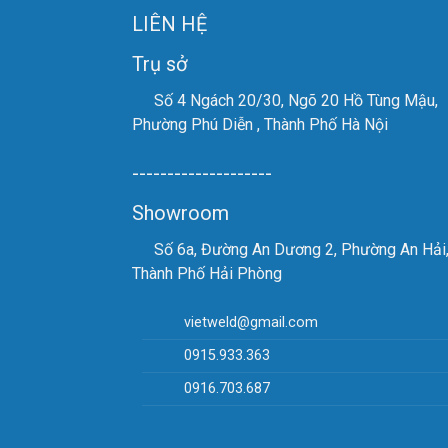
LIÊN HỆ
Được
Sản 
Trụ sở
Lưỡi
Số 4 Ngách 20/30, Ngõ 20 Hồ Tùng Mậu,
Phường Phú Diễn , Thành Phố Hà Nội
Công
Kiểu
--------------------
Sản 
Showroom
Vậy bạn
Số 6a, Đường An Dương 2, Phường An Hải
PT
. Tr
Thành Phố Hải Phòng
Hãy gọi
vietweld@gmail.com
0915.933.363
VPGD: S
0916.703.687
Email: 