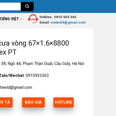
Hotline :
0915 933 363
TIẾNG VIỆT
Email:
vietweld@gmail.com
cưa vòng 67×1.6×8800
ex PT
38, Ngõ 44, Phạm Thận Duật, Cầu Giấy, Hà Nội
Zalo/Wechat
: 0915933363
ietweld@gmail.com
Ô TẢ
BÁO GIÁ
HOTLINE