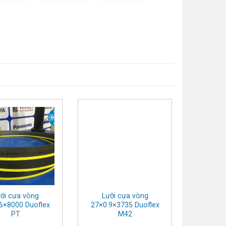
ỡi cưa vòng
Lưỡi cưa vòng
Lưỡi
6×8000 Duoflex
27×0.9×3735 Duoflex
34×1.
PT
M42