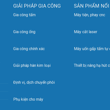
GIẢI PHÁP GIA CÔNG
SẢN PHẨM NỔI
 sản xuất tại Đức
xuất theo công nghệ tân tiến hàng đầu thế giới
Gia công tấm
Máy tiện, phay cnc
 cưa được làm từ vật liệu lưỡng kim nên có độ dẻo và đàn hồi tố
 nghệ xử lý nhiệt đặc biệt giúp cắt được vật liệu có độ cứng cao
Gia công ống
Máy cắt laser
 răng phức hợp rất phù hợp cho mọi vật liệu cắt từ thép thông th
phẩm được ưa chuộng và tin dùng rất nhiều quốc gia trên thế giới
Gia công chính xác
Máy uốn gấp tấm tự
 còn lăn tăn điều gì mà không nhấc máy gọi cho chúng tôi khi b
,
ong kho của chúng tôi lúc nào cũng có sẵn sàng với nhiều kích th
Giải pháp hàn kim loại
Thiết bị nâng hạ hút 
 cho chúng tôi bất cứ lúc nào bạn cần tư vấn:
Định vị, dịch chuyển phôi
ố 38, Ngõ 44, Phạm Thận Duật, Cầu Giấy, Hà Nội
vietweld@gmail.com
Phụ kiện cho máy