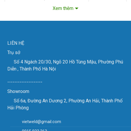
Xem thêm
Kích thước bàn phôi
mm
2000×4000
Chiều dày cắt tối đa
mm
25 (4Kw)
Chiều cao bàn phôi
mm
Công suất cắt liên tục
Kw
2.5/4.0
LIÊN HỆ
Hành trình các trục
mm
4190/2020/150
Trụ sở
Tốc độ cắt lớn nhất
m/ph
Số 4 Ngách 20/30, Ngõ 20 Hồ Tùng Mậu, Phường Phú
Độ chính xác định vị trục X/Y
mm
±0.01/500
Diễn , Thành Phố Hà Nội
Độ chính xác định vị trục Z
mm
±0.01/100
--------------------
Diện tích mặt sàn Yêu cầu
mm
Showroom
Trọng lượng máy
Kg
20700
Số 6a, Đường An Dương 2, Phường An Hải, Thành Phố
Hải Phòng
vietweld@gmail.com