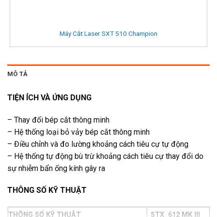
Máy Cắt Laser SXT 510 Champion
MÔ TẢ
TIỆN ÍCH VÀ ỨNG DỤNG
– Thay đổi bép cắt thông minh
– Hệ thống loại bỏ vảy bép cắt thông minh
– Điều chỉnh và đo lường khoảng cách tiêu cự tự động
– Hệ thống tự động bù trừ khoảng cách tiêu cự thay đổi do
sự nhiễm bẩn ống kính gây ra
THÔNG SỐ KỸ THUẬT
THÔNG SỐ KỸ THUẬT
STX 612 MK III