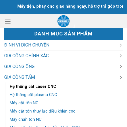
Chuyển
Máy tiện, phay cnc giao hàng ngay, hỗ trợ trả góp trong 1
đến
nội
dung
DANH MỤC SẢN PHẨM
ĐỊNH VỊ DỊCH CHUYỂN
GIA CÔNG CHÍNH XÁC
GIA CÔNG ỐNG
GIA CÔNG TẤM
Hệ thống cắt Laser CNC
Hệ thống cắt plasma CNC
Máy cắt tôn NC
Máy cắt tôn thuỷ lực điều khiển cnc
Máy chấn tôn NC