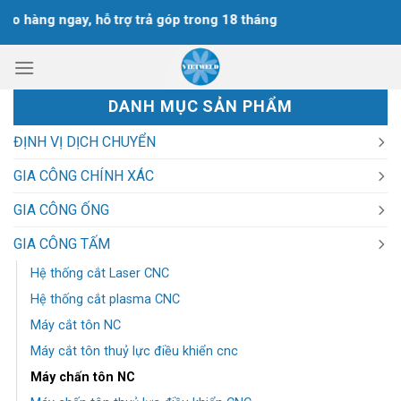
Chuyển
hàng ngay, hỗ trợ trả góp trong 18 tháng
đến
nội
dung
DANH MỤC SẢN PHẨM
ĐỊNH VỊ DỊCH CHUYỂN
GIA CÔNG CHÍNH XÁC
GIA CÔNG ỐNG
GIA CÔNG TẤM
Hệ thống cắt Laser CNC
Hệ thống cắt plasma CNC
Máy cắt tôn NC
Máy cắt tôn thuỷ lực điều khiển cnc
Máy chấn tôn NC