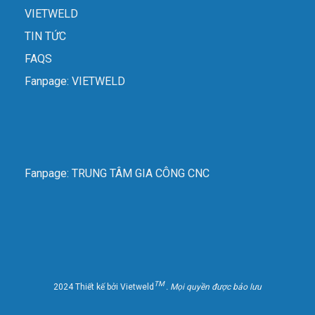
Hành động chính của máy có thể được cấu hình, chẳng
VIETWELD
hạn như đóng nhanh, nhấn, giải nén, mở.
TIN TỨC
Backgauge có thể tự động homing.
FAQS
Backgauge có thể được điều chỉnh thông qua các phím
Fanpage: VIETWELD
thủ công.
Tất cả các cổng có thể được cấu hình trực tiếp trên trang
thiết bị và thiết bị có chức năng tự kiểm tra.
mm / inch
Fanpage: TRUNG TÂM GIA CÔNG CNC
Tiếng trung / tiếng anh
Standard Configuration máy chấn tôn thủy lực NC
– E200P:
TM
2024 Thiết kế bởi Vietweld
. Mọi quyền được bảo lưu