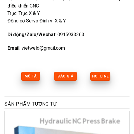
điều khiển CNC
Trục: Trục X & Y
Động cơ Servo Định vị X & Y
Di động/Zalo/Wechat
: 0915933363
Email
: vietweld@gmail.com
MÔ TẢ
BÁO GIÁ
HOTLINE
SẢN PHẨM TƯƠNG TỰ