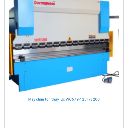
Máy chấn tôn thủy lực WC67Y-125T/3200