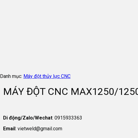
Danh mục:
Máy đột thủy lực CNC
MÁY ĐỘT CNC MAX1250/125
Di động/Zalo/Wechat
: 0915933363
Email
: vietweld@gmail.com