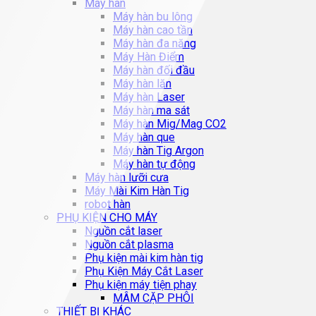
Máy hàn
Máy hàn bu lông
Máy hàn cao tần
Máy hàn đa năng
Máy Hàn Điểm
Máy hàn đối đầu
Máy hàn lăn
Máy hàn Laser
Máy hàn ma sát
Máy hàn Mig/Mag CO2
Máy hàn que
Máy hàn Tig Argon
Máy hàn tự động
Máy hàn lưỡi cưa
Máy Mài Kim Hàn Tig
robot hàn
PHỤ KIỆN CHO MÁY
Nguồn cắt laser
Nguồn cắt plasma
Phụ kiện mài kim hàn tig
Phụ Kiện Máy Cắt Laser
Phụ kiện máy tiện phay
MÂM CẶP PHÔI
THIẾT BỊ KHÁC