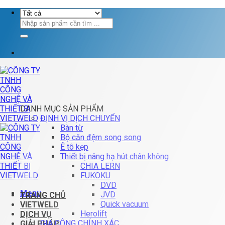
Chuyển
đến
Tìm
nội
kiếm:
dung
DANH MỤC SẢN PHẨM
ĐỊNH VỊ DỊCH CHUYỂN
Bàn từ
Bộ căn đệm song song
Ê tô kẹp
Thiết bị nâng hạ hút chân không
CHIA LERN
FUKOKU
DVD
Menu
JVD
TRANG CHỦ
Quick vacuum
VIETWELD
Herolift
DỊCH VỤ
GIA CÔNG CHÍNH XÁC
GIẢI PHÁP