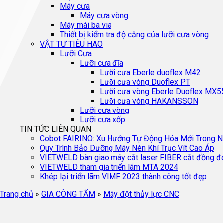
Máy cưa
Máy cưa vòng
Máy mài ba via
Thiết bị kiểm tra độ căng của lưỡi cưa vòng
VẬT TƯ TIÊU HAO
Lưỡi Cưa
Lưỡi cưa đĩa
Lưỡi cưa Eberle duoflex M42
Lưỡi cưa vòng Duoflex PT
Lưỡi cưa vòng Eberle Duoflex MX5
Lưỡi cưa vòng HAKANSSON
Lưỡi cưa vòng
Lưỡi cưa xốp
TIN TỨC LIÊN QUAN
Cobot FAIRINO: Xu Hướng Tự Động Hóa Mới Trong 
Quy Trình Bảo Dưỡng Máy Nén Khí Trục Vít Cao Áp
VIETWELD bàn giao máy cắt laser FIBER cắt đồng đỏ 
VIETWELD tham gia triển lãm MTA 2024
Khép lại triển lãm VIMF 2023 thành công tốt đẹp
Trang chủ
»
GIA CÔNG TẤM
»
Máy đột thủy lực CNC