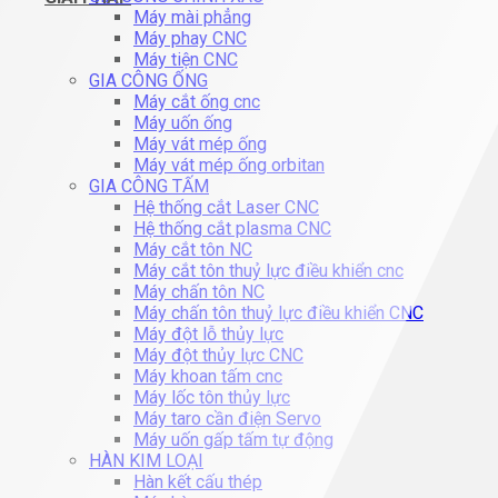
Máy mài phẳng
Máy phay CNC
Máy tiện CNC
GIA CÔNG ỐNG
Máy cắt ống cnc
Máy uốn ống
Máy vát mép ống
Máy vát mép ống orbitan
GIA CÔNG TẤM
Hệ thống cắt Laser CNC
Hệ thống cắt plasma CNC
Máy cắt tôn NC
Máy cắt tôn thuỷ lực điều khiển cnc
Máy chấn tôn NC
Máy chấn tôn thuỷ lực điều khiển CNC
Máy đột lỗ thủy lực
Máy đột thủy lực CNC
Máy khoan tấm cnc
Máy lốc tôn thủy lực
Máy taro cần điện Servo
Máy uốn gấp tấm tự động
HÀN KIM LOẠI
Hàn kết cấu thép