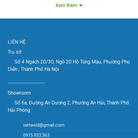
– Được sử dụng rộng rãi trong nhiều ngành công nghiệp như
Xem thêm
đường ống áp lực, đóng tàu, xây dựng
– Nguồn điện 3 pha , dòng hàn tối đa lên đến 600A
LIÊN HỆ
Trụ sở
Số 4 Ngách 20/30, Ngõ 20 Hồ Tùng Mậu, Phường Phú
Diễn , Thành Phố Hà Nội
--------------------
Showroom
Số 6a, Đường An Dương 2, Phường An Hải, Thành Phố
Hải Phòng
vietweld@gmail.com
0915.933.363