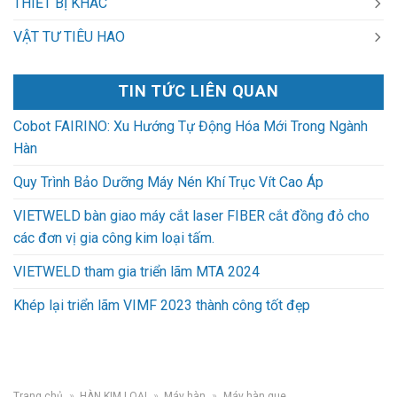
THIẾT BỊ KHÁC
VẬT TƯ TIÊU HAO
TIN TỨC LIÊN QUAN
Cobot FAIRINO: Xu Hướng Tự Động Hóa Mới Trong Ngành
Hàn
Quy Trình Bảo Dưỡng Máy Nén Khí Trục Vít Cao Áp
VIETWELD bàn giao máy cắt laser FIBER cắt đồng đỏ cho
các đơn vị gia công kim loại tấm.
VIETWELD tham gia triển lãm MTA 2024
Khép lại triển lãm VIMF 2023 thành công tốt đẹp
Trang chủ
»
HÀN KIM LOẠI
»
Máy hàn
»
Máy hàn que