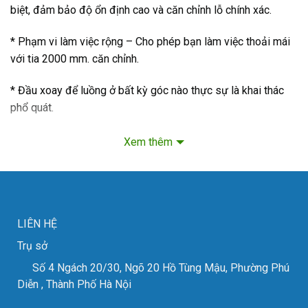
biệt, đảm bảo độ ổn định cao và căn chỉnh lỗ chính xác.
* Phạm vi làm việc rộng – Cho phép bạn làm việc thoải mái
với tia 2000 mm. căn chỉnh.
* Đầu xoay để luồng ở bất kỳ góc nào thực sự là khai thác
phổ quát.
* Thay đổi nhanh collets 3 đến 5 giây, để giảm thời gian làm
Xem thêm
việc và tăng năng suất
* Hệ thống điều khiển R & D độc đáo bao gồm cài đặt độ
sâu ， tốc độ và chế độ giả được vận hành thân thiện với
người dùng mà không cần kinh nghiệm.
LIÊN HỆ
Trụ sở
Xem thêm
:
Đầu kẹp mũi taro
Số 4 Ngách 20/30, Ngõ 20 Hồ Tùng Mậu, Phường Phú
Diễn , Thành Phố Hà Nội
Thông số kỹ thuật máy Taro cần động cơ điện servo
TP2000-30A(U):