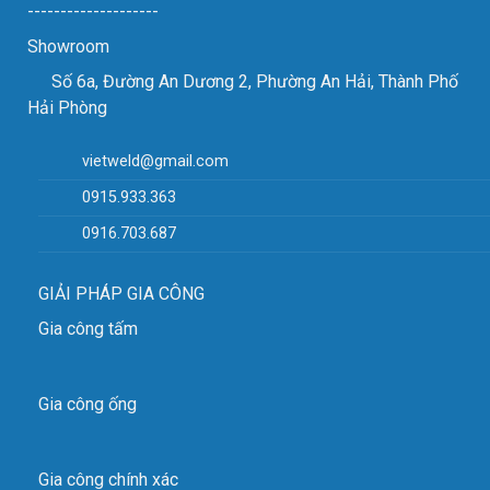
--------------------
322000
Số mẫu
Showroom
(TP2000
Số 6a, Đường An Dương 2, Phường An Hải, Thành Phố
Công suất khai thác
M5-M30 (
Hải Phòng
Hướng khai thác
phổ cập
vietweld@gmail.com
Bán kính làm việc (mm)
2000
0915.933.363
Kích thước kẹp (mm)
Φ31
0916.703.687
Mô-men xoắn (NM)
270
Công suất (kw)
1.2
GIẢI PHÁP GIA CÔNG
Tốc độ (vòng / phút)
0-100
Gia công tấm
42
Trọng lượng N / G (kg)
50
Gia công ống
Kích thước gói (mm)
675×45
Nếu bạn cần tư vấn về sản phẩm này xin vui lòng
Gia công chính xác