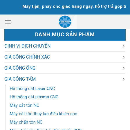
Chuyển
Máy tiện, phay cnc giao hàng ngay, hỗ trợ trả góp trong
đến
nội
dung
DANH MỤC SẢN PHẨM
ĐỊNH VỊ DỊCH CHUYỂN
GIA CÔNG CHÍNH XÁC
GIA CÔNG ỐNG
GIA CÔNG TẤM
Hệ thống cắt Laser CNC
Hệ thống cắt plasma CNC
Máy cắt tôn NC
Máy cắt tôn thuỷ lực điều khiển cnc
Máy chấn tôn NC