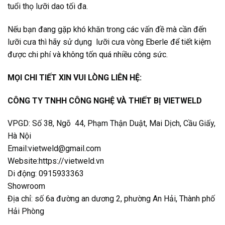
tuổi thọ lưỡi dao tối đa.
Nếu bạn đang gặp khó khăn trong các vấn đề mà cần đến
lưỡi cưa thì hãy sử dụng lưỡi cưa vòng Eberle để tiết kiệm
được chi phí và không tốn quá nhiều công sức.
MỌI CHI TIẾT XIN VUI LÒNG LIÊN HỆ:
CÔNG TY TNHH CÔNG NGHỆ VÀ THIẾT BỊ VIETWELD
VPGD: Số 38, Ngõ 44, Phạm Thận Duật, Mai Dịch, Cầu Giấy,
Hà Nội
Email:vietweld@gmail.com
Website:https://vietweld.vn
Di động: 0915933363
Showroom
Địa chỉ: số 6a đường an dương 2, phường An Hải, Thành phố
Hải Phòng