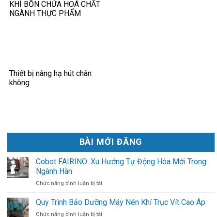
KHÍ BỒN CHỨA HOÁ CHẤT
NGÀNH THỰC PHẨM
Thiết bị nâng hạ hút chân
không
BÀI MỚI ĐĂNG
Cobot FAIRINO: Xu Hướng Tự Động Hóa Mới Trong
Ngành Hàn
ở
Chức năng bình luận bị tắt
Cobot
FAIRINO:
Quy Trình Bảo Dưỡng Máy Nén Khí Trục Vít Cao Áp
Xu
ở
Chức năng bình luận bị tắt
Hướng