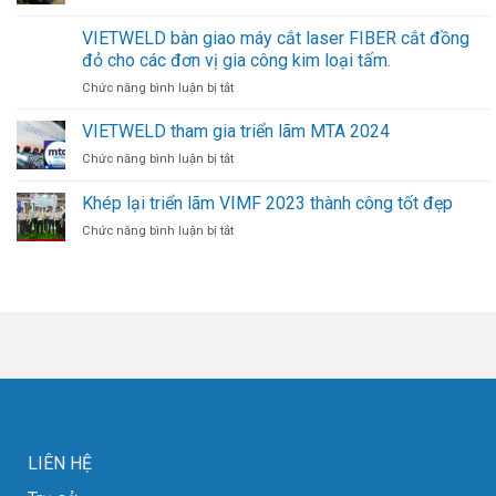
Quy
Tự
Trình
VIETWELD bàn giao máy cắt laser FIBER cắt đồng
Động
Bảo
Hóa
đỏ cho các đơn vị gia công kim loại tấm.
Dưỡng
Mới
Máy
ở
Chức năng bình luận bị tắt
Trong
Nén
VIETWELD
Ngành
Khí
bàn
VIETWELD tham gia triển lãm MTA 2024
Hàn
Trục
giao
ở
Chức năng bình luận bị tắt
Vít
máy
VIETWELD
Cao
cắt
tham
Khép lại triển lãm VIMF 2023 thành công tốt đẹp
Áp
laser
gia
FIBER
ở
Chức năng bình luận bị tắt
triển
cắt
Khép
lãm
đồng
lại
MTA
đỏ
triển
2024
cho
lãm
các
VIMF
đơn
2023
vị
thành
gia
công
công
tốt
kim
đẹp
loại
tấm.
LIÊN HỆ