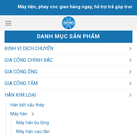
Chuyển
Máy tiện, phay cnc giao hàng ngay, hỗ trợ trả góp trong 18
đến
nội
dung
DANH MỤC SẢN PHẨM
ĐỊNH VỊ DỊCH CHUYỂN
GIA CÔNG CHÍNH XÁC
GIA CÔNG ỐNG
GIA CÔNG TẤM
HÀN KIM LOẠI
Hàn kết cấu thép
Máy hàn
Máy hàn bu lông
Máy hàn cao tần