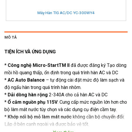
Máy Hàn TIG AC/DC YC-300WY4
MÔ TẢ
TIỆN ÍCH VÀ ỨNG DỤNG
*
Công nghệ Micro-StartTM II
đã được đăng ký Tạo dòng
mồi hồ quang thấp, ổn định trong quá trình hàn AC và DC
*
AC Auto Balance
– tự động cài đặt mức độ làm sạch và
độ ngấu hàn trong quá trình hàn nhôm.
*
Dải dòng hàn rộng
2-340A cho cả hàn AC và DC
*
Ổ cắm nguồn phụ 115V
: Cung cấp mức nguồn lớn hơn cho
bộ làm mát nước tùy chọn và các dụng cụ điện cầm tay.
*
Khớp nối bộ mỏ làm mát nước
không cần bộ chuyển đổi:
Lắp ở bên cạnh ngoài và được bảo vệ tốt.