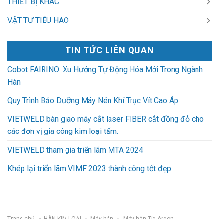
THIẾT BỊ KHÁC
VẬT TƯ TIÊU HAO
TIN TỨC LIÊN QUAN
Cobot FAIRINO: Xu Hướng Tự Động Hóa Mới Trong Ngành
Hàn
Quy Trình Bảo Dưỡng Máy Nén Khí Trục Vít Cao Áp
VIETWELD bàn giao máy cắt laser FIBER cắt đồng đỏ cho
các đơn vị gia công kim loại tấm.
VIETWELD tham gia triển lãm MTA 2024
Khép lại triển lãm VIMF 2023 thành công tốt đẹp
Trang chủ
»
HÀN KIM LOẠI
»
Máy hàn
»
Máy hàn Tig Argon