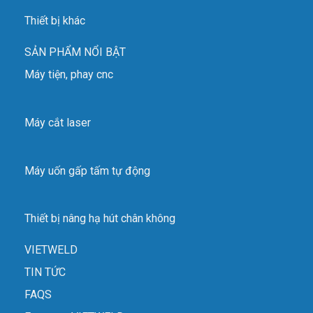
range
Thiết bị khác
Điện áp không tải
AC/DCAC/DC unload
V
76
SẢN PHẨM NỔI BẬT
power
Máy tiện, phay cnc
Dải tần số xungPulse
Hz
0.5 – 10
frequency
Máy cắt laser
Máy uốn gấp tấm tự động
Thiết bị nâng hạ hút chân không
VIETWELD
TIN TỨC
FAQS