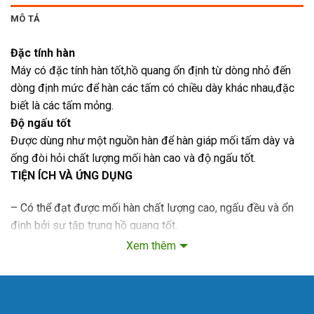
MÔ TẢ
Đặc tính hàn
Máy có đặc tính hàn tốt,hồ quang ổn định từ dòng nhỏ đến
dòng định mức để hàn các tấm có chiều dày khác nhau,đặc
biết là các tấm mỏng.
Độ ngấu tốt
Được dùng như một nguồn hàn để hàn giáp mối tấm dày và
ống đòi hỏi chất lượng mối hàn cao và độ ngấu tốt.
TIỆN ÍCH VÀ ỨNG DỤNG
– Có thể đạt được mối hàn chất lượng cao, ngấu đều và ổn
định bởi sự tập trung hồ quang tốt.
– Rất hữu ích khi dùng nguồn hàn giáp mối tấm dầy và ống
Xem thêm
áp lực đòi hỏi chất lượng mối hàn cao.
– Xử lý tốt và tăng chất lượng mối hàn khi bắt đầu/kết thúc
hàn nhờ có chức năng điều khiển cực dương và cực âm.
– Có Remote điều khiển từ xa.