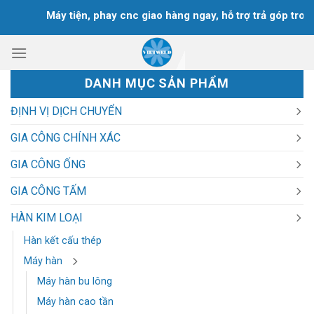
Chuyển
Máy tiện, phay cnc giao hàng ngay, hỗ trợ trả góp trong 
đến
nội
dung
DANH MỤC SẢN PHẨM
ĐỊNH VỊ DỊCH CHUYỂN
GIA CÔNG CHÍNH XÁC
GIA CÔNG ỐNG
GIA CÔNG TẤM
HÀN KIM LOẠI
Hàn kết cấu thép
Máy hàn
Máy hàn bu lông
Máy hàn cao tần