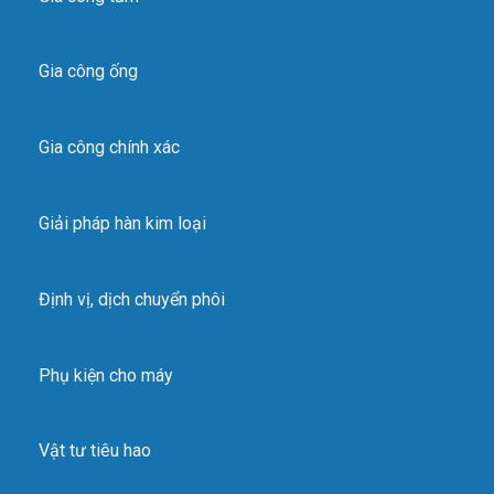
Điều chỉnh độ rộng làm sạch
Gia công ống
THÔNG SỐ KỸ THUẬT –
YC-300 WP
TECHNICAL DATA
Kiểu điều
Gia công chính xác
Thyristor
khiển Control model
Nguồn vào (Input
V
380
volgate)
Giải pháp hàn kim loại
Công suất vào định
mứcRated input
kVA/kW
20/13.3
current
Định vị, dịch chuyển phôi
Dòng hàn ra định
mứcRated output
A
315
current
Phụ kiện cho máy
Chu kỳ làm việc định
%
35
mứcRated duty cycle
Vật tư tiêu hao
Dải dòng hàn
raOutput current
A
5-315