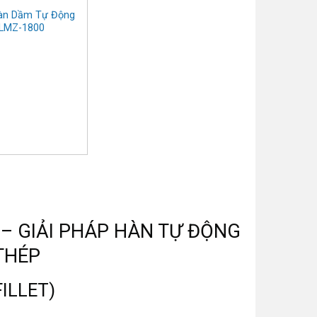
àn Dầm Tự Động
LMZ-1800
– GIẢI PHÁP HÀN TỰ ĐỘNG
THÉP
ILLET)