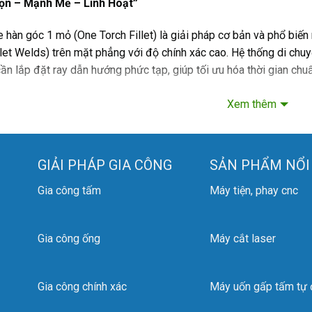
ọn – Mạnh Mẽ – Linh Hoạt”
 hàn góc 1 mỏ (One Torch Fillet) là giải pháp cơ bản và phổ bi
llet Welds) trên mặt phẳng với độ chính xác cao. Hệ thống di chuy
ần lắp đặt ray dẫn hướng phức tạp, giúp tối ưu hóa thời gian chuẩ
iểm Công Nghệ Chung
Xem thêm
bỉ:
Toàn bộ model sử dụng động cơ không chổi than BLDC (DC 
không giật cục, mang lại đường hàn đồng đều.
GIẢI PHÁP GIA CÔNG
SẢN PHẨM NỔI
độ:
Hành trình di chuyển ổn định từ 0 ~ 98 cm/phút.
Gia công tấm
Máy tiện, phay cnc
ẫn động 4 bánh từ tính (4 Wheels Driven):
Lực hút nam châm c
nghiêng 75°) giúp rùa bám chặt bề mặt tôn, loại bỏ rủi ro trượt lệc
Gia công ống
Máy cắt laser
chọn nguồn:
Gia công chính xác
Máy uốn gấp tấm tự
Bản tiêu chuẩn:
Sử dụng điện lưới AC 100V~240V.