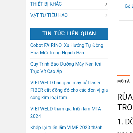
THIẾT BỊ KHÁC
Bộ 
VẬT TƯ TIÊU HAO
TIN TỨC LIÊN QUAN
Cobot FAIRINO: Xu Hướng Tự Động
Hóa Mới Trong Ngành Hàn
Quy Trình Bảo Dưỡng Máy Nén Khí
Trục Vít Cao Áp
MÔ TẢ
VIETWELD bàn giao máy cắt laser
FIBER cắt đồng đỏ cho các đơn vị gia
RÙA
công kim loại tấm.
TRO
VIETWELD tham gia triển lãm MTA
2024
1. 
Khép lại triển lãm VIMF 2023 thành