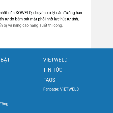
ến nhất của KOWELD, chuyên xử lý các đường hàn
ển tự do bám sát mặt phôi nhờ lực hút từ tính,
n bị và nâng cao năng suất thi công.
24V, 12W, 5000RPM) đảm bảo chuyển động mượt
 BẬT
VIETWELD
TIN TỨC
ực mạnh (30 – 32kg) và sức kéo 20 – 25kg (ở
FAQS
h.
Fanpage: VIETWELD
 động