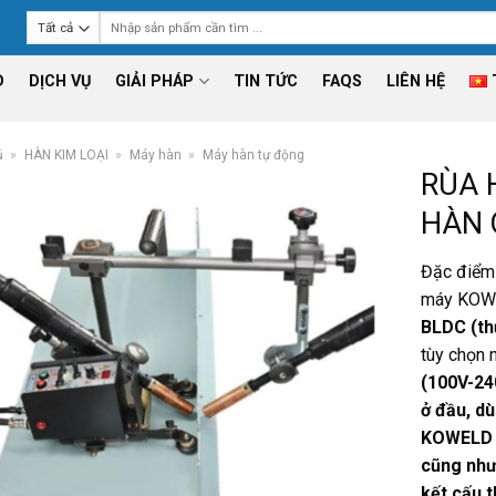
Tìm
kiếm:
D
DỊCH VỤ
GIẢI PHÁP
TIN TỨC
FAQS
LIÊN HỆ
ủ
»
HÀN KIM LOẠI
»
Máy hàn
»
Máy hàn tự động
RÙA 
HÀN
Đặc điểm 
máy KOW
BLDC (th
tùy chọn 
(100V-24
ở đầu, d
KOWELD c
cũng như
kết cấu t