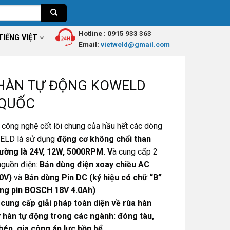
Hotline :
0915 933 363
TIẾNG VIỆT
Email:
vietweld@gmail.com
HÀN TỰ ĐỘNG KOWELD
 QUỐC
công nghệ cốt lõi chung của hầu hết các dòng
ELD là sử dụng
động cơ không chổi than
ường là 24V, 12W, 5000RPM. V
à cung cấp 2
nguồn điện:
Bản dùng điện xoay chiều AC
0V)
và
Bản dùng Pin DC (ký hiệu có chữ “B”
ùng pin BOSCH 18V 4.0Ah)
ung cấp giải pháp toàn diện về rùa hàn
 hàn tự động trong các ngành: đóng tàu,
hép, gia công áp lực bồn bể,