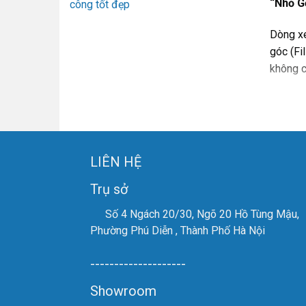
“Nhỏ G
công tốt đẹp
Dòng xe
góc (Fi
không c
Đặc Đ
Bền 
mà, 
LIÊN HỆ
Tốc 
Trụ sở
Hệ d
Số 4 Ngách 20/30, Ngõ 20 Hồ Tùng Mậu,
góc 
Phường Phú Diễn , Thành Phố Hà Nội
Tùy 
--------------------
Showroom