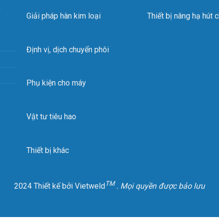
,
Bản nâng cấp (Mã B):
Trang bị pin BOSCH 18V 4.0Ah độc lập
Giải pháp hàn kim loại
Thiết bị nâng hạ hút 
tại công trường.
Định vị, dịch chuyển phôi
Phụ kiện cho máy
Vật tư tiêu hao
Thiết bị khác
TM
2024 Thiết kế bởi Vietweld
. Mọi quyền được bảo lưu