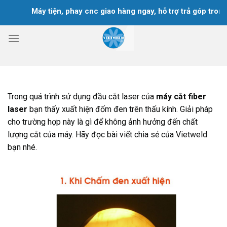
Chuyển
Máy tiện, phay cnc giao hàng ngay, hỗ trợ trả góp trong 18 t
đến
nội
dung
Trong quá trình sử dụng đầu cắt laser của
máy cắt fiber
laser
bạn thấy xuất hiện đốm đen trên thấu kính. Giải pháp
cho trường hợp này là gì để không ảnh hưởng đến chất
lượng cắt của máy. Hãy đọc bài viết chia sẻ của Vietweld
bạn nhé.