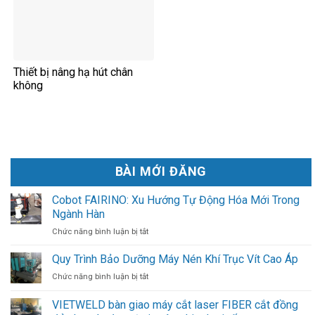
Thiết bị nâng hạ hút chân
không
BÀI MỚI ĐĂNG
Cobot FAIRINO: Xu Hướng Tự Động Hóa Mới Trong
Ngành Hàn
ở
Chức năng bình luận bị tắt
Cobot
FAIRINO:
Quy Trình Bảo Dưỡng Máy Nén Khí Trục Vít Cao Áp
Xu
ở
Chức năng bình luận bị tắt
Hướng
Quy
Tự
Trình
VIETWELD bàn giao máy cắt laser FIBER cắt đồng
Động
Bảo
Hóa