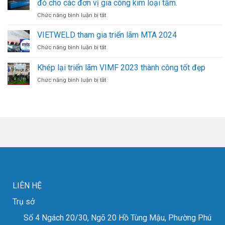
đỏ cho các đơn vị gia công kim loại tấm.
Dưỡng
Mới
Máy
ở
Chức năng bình luận bị tắt
Trong
Nén
VIETWELD
Ngành
Khí
bàn
VIETWELD tham gia triển lãm MTA 2024
Hàn
Trục
giao
ở
Chức năng bình luận bị tắt
Vít
máy
VIETWELD
Cao
cắt
tham
Khép lại triển lãm VIMF 2023 thành công tốt đẹp
Áp
laser
gia
FIBER
ở
Chức năng bình luận bị tắt
triển
cắt
Khép
lãm
đồng
lại
MTA
đỏ
triển
2024
cho
lãm
các
VIMF
đơn
2023
vị
thành
gia
công
công
tốt
kim
đẹp
loại
tấm.
LIÊN HỆ
Trụ sở
Số 4 Ngách 20/30, Ngõ 20 Hồ Tùng Mậu, Phường Phú