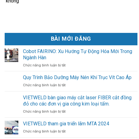
không
BÀI MỚI ĐĂNG
Cobot FAIRINO: Xu Hướng Tự Động Hóa Mới Trong
Ngành Hàn
ở
Chức năng bình luận bị tắt
Cobot
FAIRINO:
Quy Trình Bảo Dưỡng Máy Nén Khí Trục Vít Cao Áp
Xu
ở
Chức năng bình luận bị tắt
Hướng
Quy
Tự
Trình
VIETWELD bàn giao máy cắt laser FIBER cắt đồng
Động
Bảo
Hóa
đỏ cho các đơn vị gia công kim loại tấm.
Dưỡng
Mới
Máy
ở
Chức năng bình luận bị tắt
Trong
Nén
VIETWELD
Ngành
Khí
bàn
VIETWELD tham gia triển lãm MTA 2024
Hàn
Trục
giao
ở
Chức năng bình luận bị tắt
Vít
máy
VIETWELD
Cao
cắt