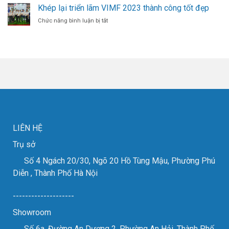
tham
Khép lại triển lãm VIMF 2023 thành công tốt đẹp
Áp
laser
gia
FIBER
ở
Chức năng bình luận bị tắt
triển
cắt
Khép
lãm
đồng
lại
MTA
đỏ
triển
2024
cho
lãm
các
VIMF
đơn
2023
vị
thành
gia
công
công
tốt
kim
đẹp
loại
tấm.
LIÊN HỆ
Trụ sở
Số 4 Ngách 20/30, Ngõ 20 Hồ Tùng Mậu, Phường Phú
Diễn , Thành Phố Hà Nội
--------------------
Showroom
Số 6a, Đường An Dương 2, Phường An Hải, Thành Phố