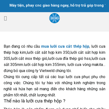
Chuyển
Máy tiện, phay cnc giao hàng ngay, hỗ trợ trả góp trong 18 th
đến
nội
dung
Bạn đang có nhu cầu
mua lưỡi cưa cắt thép hộp
, lưỡi cưa
thép hợp kim,lưỡi cắt sắt hợp kim 350,lưỡi cắt sắt hợp kim
305,lưỡi cắt inox thép gió,lưỡi cưa đĩa thép gió hss,lưỡi cưa
sắt 305mm.lưỡi cắt hợp kim 355mm, lưỡi cưa vòng makita…
đừng bỏ qua công ty Vietweld chúng tôi.
Chúng tôi cung cấp tất cả các loại lưỡi cưa phục phụ cho
công việc. Chúng tôi tự hào với những kinh nghiệm trong
nghề và hứa hẹn sẽ mang đến cho khách hàng những sản
phẩm tốt nhất, chất lượng nhất.
Thể nào là lưỡi cưa thép hộp ?