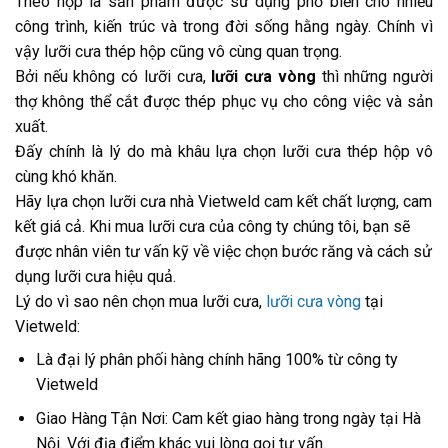
Théo hộp là sản phẩm được sử dụng phổ biến cho nhiều
công trình, kiến trúc và trong đời sống hằng ngày. Chính vì
vậy lưỡi cưa thép hộp cũng vô cùng quan trọng.
Bởi nếu không có lưỡi cưa,
lưỡi cưa vòng
thì những người
thợ không thể cắt được thép phục vụ cho công việc và sản
xuất.
Đấy chính là lý do mà khâu lựa chọn lưỡi cưa thép hộp vô
cùng khó khăn.
Hãy lựa chọn lưỡi cưa nhà Vietweld cam kết chất lượng, cam
kết giá cả. Khi mua lưỡi cưa của công ty chúng tôi, bạn sẽ
được nhân viên tư vấn kỹ về việc chọn bước răng và cách sử
dụng lưỡi cưa hiệu quả.
Lý do vì sao nên chọn mua lưỡi cưa,
lưỡi cưa vòng
tại
Vietweld:
Là đại lý phân phối hàng chính hãng 100% từ công ty
Vietweld
Giao Hàng Tận Nơi: Cam kết giao hàng trong ngày tại Hà
Nội. Với địa điểm khác vui lòng gọi tư vấn.