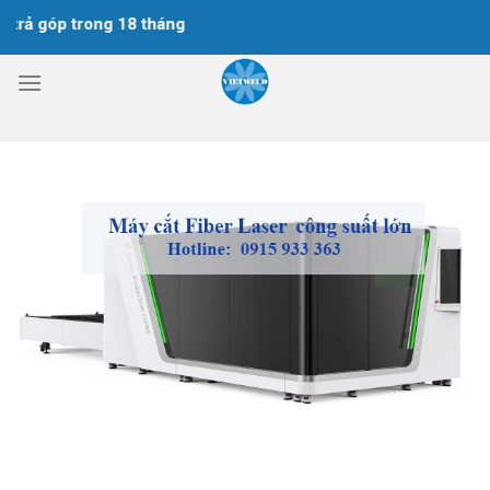
Chuyển
góp trong 18 tháng
đến
nội
dung