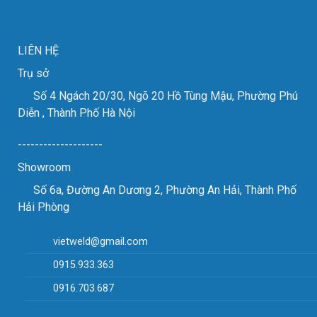
công
tốt
kim
đẹp
loại
tấm.
LIÊN HỆ
Trụ sở
Số 4 Ngách 20/30, Ngõ 20 Hồ Tùng Mậu, Phường Phú
Diễn , Thành Phố Hà Nội
--------------------
Showroom
Số 6a, Đường An Dương 2, Phường An Hải, Thành Phố
Hải Phòng
vietweld@gmail.com
0915.933.363
0916.703.687