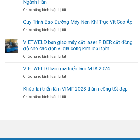
Ngành Hàn
ở
Chức năng bình luận bị tắt
Cobot
FAIRINO:
Quy Trình Bảo Dưỡng Máy Nén Khí Trục Vít Cao Áp
Xu
ở
Chức năng bình luận bị tắt
Hướng
Quy
Tự
Trình
VIETWELD bàn giao máy cắt laser FIBER cắt đồng
Động
Bảo
Hóa
đỏ cho các đơn vị gia công kim loại tấm.
Dưỡng
Mới
Máy
ở
Chức năng bình luận bị tắt
Trong
Nén
VIETWELD
Ngành
Khí
bàn
VIETWELD tham gia triển lãm MTA 2024
Hàn
Trục
giao
ở
Chức năng bình luận bị tắt
Vít
máy
VIETWELD
Cao
cắt
tham
Khép lại triển lãm VIMF 2023 thành công tốt đẹp
Áp
laser
gia
FIBER
ở
Chức năng bình luận bị tắt
triển
cắt
Khép
lãm
đồng
lại
MTA
đỏ
triển
2024
cho
lãm
các
VIMF
đơn
2023
vị
thành
gia
công