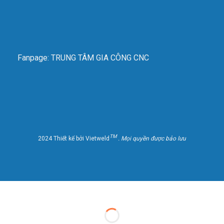
– Động cơ servo của Panasonic ( Nhật bản)
– Van khí: Airtac – ( Đài loan)
– Nguồn cắt Plasma Huayuan LGK 200 Trung Quốc/
Fanpage: TRUNG TÂM GIA CÔNG CNC
Hoặc MaxPro200 của Hypertherm Mỹ
– Mỏ cắt Plasma FY của Trung Quốc/ hoặc
Hypertherm Mỹ
– Mỏ cắt CNC Oxy-Gas
TM
2024 Thiết kế bởi Vietweld
. Mọi quyền được bảo lưu
– Hệ thống điều chỉnh hồ quang, Chiều cao mỏ của
HYD/Ontime (Trung Quốc)
– Dàn ống cấp khí của SU/SAM (Hàn Quốc)
– Phần mềm cắt: StarCam ( Trung Quốc)
CC- Mô tả thiết bị: