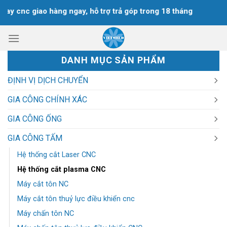
Chuyển
 cnc giao hàng ngay, hỗ trợ trả góp trong 18 tháng
đến
nội
dung
DANH MỤC SẢN PHẨM
ĐỊNH VỊ DỊCH CHUYỂN
GIA CÔNG CHÍNH XÁC
GIA CÔNG ỐNG
GIA CÔNG TẤM
Hệ thống cắt Laser CNC
Hệ thống cắt plasma CNC
Máy cắt tôn NC
Máy cắt tôn thuỷ lực điều khiển cnc
Máy chấn tôn NC