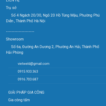
LIÊN HỆ
Trụ sở
Số 4 Ngách 20/30, Ngõ 20 Hồ Tùng Mậu, Phường Phú
Diễn , Thành Phố Hà Nội
THÔNG SỐ MÁY CẮT TẤM CNC OXY GAS – PLASMA
--------------------
Showroom
Model: GSD-4000
Số 6a, Đường An Dương 2, Phường An Hải, Thành Phố
1/ THÔNG SỐ KỸ THUẬT
Hải Phòng
AA-Phần máy:
vietweld@gmail.com
0915.933.363
– Điện áp vào 230/380V (±10%)
0916.703.687
– Khoảng cách giữa 2 ray dọc: 4000mm
GIẢI PHÁP GIA CÔNG
– Chiều rộng cắt hữu ích : 3200mm
Gia công tấm
– Chiều dài máy : 15000mm