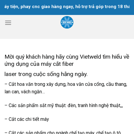
Chuyển
 tiện, phay cnc giao hàng ngay, hỗ trợ trả góp trong 18 tháng
đến
nội
dung
Mời quý khách hàng hãy cùng Vietweld tìm hiểu về
ứng dụng của máy cắt fiber
laser trong cuộc sống hằng ngày.
– Cắt hoa văn trong xây dựng, hoa văn cửa cổng, cầu thang,
lan can, vách ngăn…
– Các sản phẩm sắt mỹ thuật: đèn, tranh hình nghệ thuật,,,
– Cắt các chi tiết máy
– Cắt các sản phẩm cho ngành chế tạo máy, chế tạo ô tô,