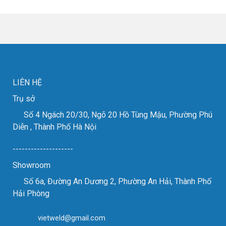
triển
2024
cho
lãm
các
VIMF
đơn
2023
vị
thành
gia
công
công
tốt
kim
đẹp
loại
tấm.
LIÊN HỆ
Trụ sở
Số 4 Ngách 20/30, Ngõ 20 Hồ Tùng Mậu, Phường Phú
Diễn , Thành Phố Hà Nội
--------------------
Showroom
Số 6a, Đường An Dương 2, Phường An Hải, Thành Phố
Hải Phòng
vietweld@gmail.com