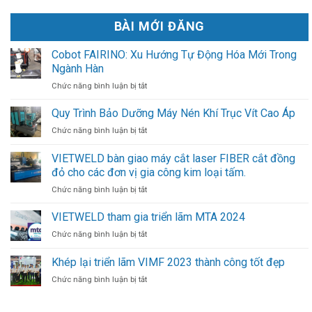
BÀI MỚI ĐĂNG
Cobot FAIRINO: Xu Hướng Tự Động Hóa Mới Trong
Ngành Hàn
ở
Chức năng bình luận bị tắt
Cobot
FAIRINO:
Quy Trình Bảo Dưỡng Máy Nén Khí Trục Vít Cao Áp
Xu
ở
Chức năng bình luận bị tắt
Hướng
Quy
Tự
Trình
VIETWELD bàn giao máy cắt laser FIBER cắt đồng
Động
Bảo
Hóa
đỏ cho các đơn vị gia công kim loại tấm.
Dưỡng
Mới
Máy
ở
Chức năng bình luận bị tắt
Trong
Nén
VIETWELD
Ngành
Khí
bàn
VIETWELD tham gia triển lãm MTA 2024
Hàn
Trục
giao
ở
Chức năng bình luận bị tắt
Vít
máy
VIETWELD
Cao
cắt
tham
Khép lại triển lãm VIMF 2023 thành công tốt đẹp
Áp
laser
gia
FIBER
ở
Chức năng bình luận bị tắt
triển
cắt
Khép
lãm
đồng
lại
MTA
đỏ