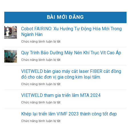
BÀI MỚI ĐĂNG
Cobot FAIRINO: Xu Hướng Tự Động Hóa Mới Trong
Ngành Hàn
ở
Chức năng bình luận bị tắt
Cobot
FAIRINO:
Quy Trình Bảo Dưỡng Máy Nén Khí Trục Vít Cao Áp
Xu
ở
Chức năng bình luận bị tắt
Hướng
Quy
Tự
Trình
VIETWELD bàn giao máy cắt laser FIBER cắt đồng
Động
Bảo
Hóa
đỏ cho các đơn vị gia công kim loại tấm.
Dưỡng
Mới
Máy
ở
Chức năng bình luận bị tắt
Trong
Nén
VIETWELD
Ngành
Khí
bàn
VIETWELD tham gia triển lãm MTA 2024
Hàn
Trục
giao
ở
Chức năng bình luận bị tắt
Vít
máy
VIETWELD
Cao
cắt
tham
Khép lại triển lãm VIMF 2023 thành công tốt đẹp
Áp
laser
gia
FIBER
ở
Chức năng bình luận bị tắt
triển
cắt
Khép
lãm
đồng