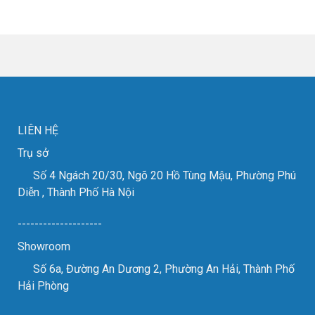
lại
MTA
đỏ
triển
2024
cho
lãm
các
VIMF
đơn
2023
vị
thành
gia
công
công
tốt
kim
đẹp
loại
tấm.
LIÊN HỆ
Trụ sở
Số 4 Ngách 20/30, Ngõ 20 Hồ Tùng Mậu, Phường Phú
Diễn , Thành Phố Hà Nội
--------------------
Showroom
Số 6a, Đường An Dương 2, Phường An Hải, Thành Phố
Hải Phòng